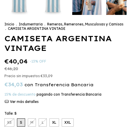
Inicio
.
Indumentaria
.
Remeras, Remerones, Musculosas y Camisas
.
CAMISETA ARGENTINA VINTAGE
CAMISETA ARGENTINA
VINTAGE
€40,04
-
13
%
OFF
€46,20
Precio sin impuestos
€33,09
€34,03
con
Transferencia Bancaria
15% de descuento
pagando con Transferencia Bancaria
Ver más detalles
Talle:
S
XS
S
M
L
XL
XXL