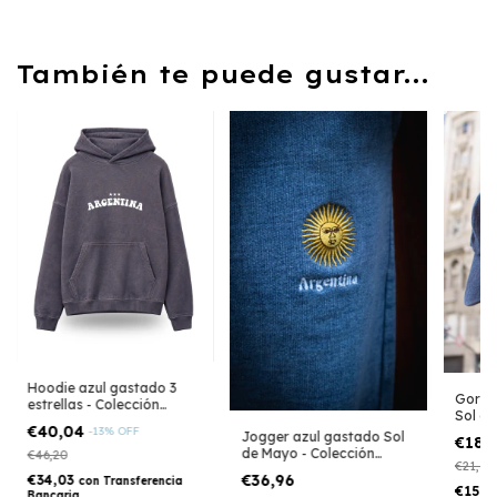
También te puede gustar...
Hoodie azul gastado 3
Gorra
estrellas - Colección
Sol de
Argentina
€40,04
-
13
%
OFF
Argen
Jogger azul gastado Sol
€18,
de Mayo - Colección
€46,20
€21,56
Argentina
€36,96
€34,03
con
Transferencia
€15,7
Bancaria