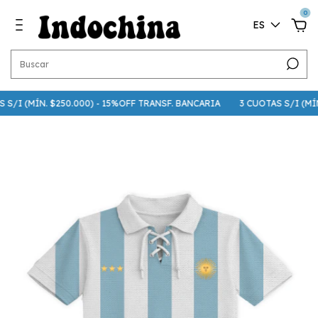
0
ES
S/I (MÍN. $250.000) - 15%OFF TRANSF. BANCARIA
3 CUOTAS S/I (MÍN. 