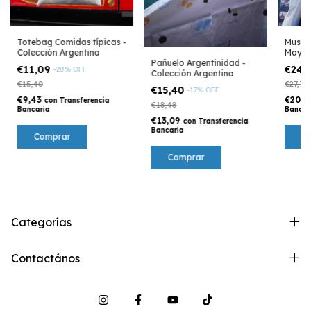
Totebag Comidas típicas -
Muscul
Colección Argentina
Mayo 
Pañuelo Argentinidad -
Argen
€11,09
€24,
-
28
%
OFF
Colección Argentina
€15,40
€27,72
€15,40
-
17
%
OFF
€9,43
€20,
con
Transferencia
€18,48
Bancaria
Bancar
€13,09
con
Transferencia
Bancaria
C
Categorías
Contactános