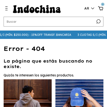
0
AR
S/I (MÍN. $250.000) - 15%OFF TRANSF. BANCARIA
3 CUOTAS S/I (MÍN. $
Error - 404
La página que estás buscando no
existe.
Quizás te interesen los siguientes productos.