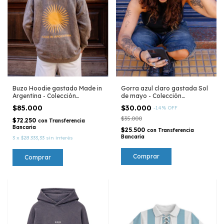
Buzo Hoodie gastado Made in
Gorra azul claro gastada Sol
Argentina - Colección
de mayo - Colección
Argentina
Argentina
$85.000
$30.000
-
14
%
OFF
$35.000
$72.250
con
Transferencia
Bancaria
$25.500
con
Transferencia
Bancaria
3
x
$28.333,33
sin interés
Comprar