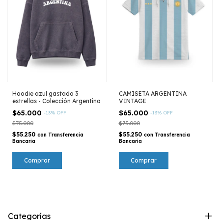
Hoodie azul gastado 3
CAMISETA ARGENTINA
estrellas - Colección Argentina
VINTAGE
$65.000
$65.000
-
13
%
OFF
-
13
%
OFF
$75.000
$75.000
$55.250
$55.250
con
Transferencia
con
Transferencia
Bancaria
Bancaria
Comprar
Comprar
Categorías