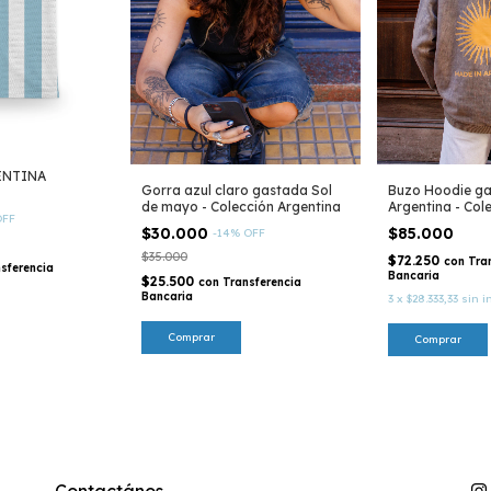
ENTINA
Gorra azul claro gastada Sol
Buzo Hoodie ga
de mayo - Colección Argentina
Argentina - Col
OFF
$30.000
$85.000
-
14
%
OFF
$35.000
$72.250
con
Tra
sferencia
Bancaria
$25.500
con
Transferencia
Bancaria
3
x
$28.333,33
sin i
Comprar
Contactános