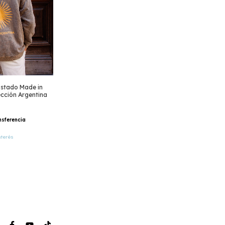
stado Made in
ección Argentina
nsferencia
nterés