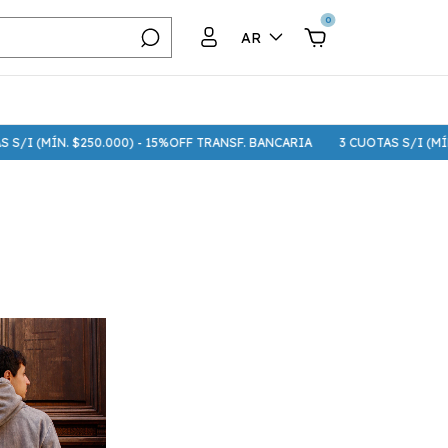
0
AR
 S/I (MÍN. $250.000) - 15%OFF TRANSF. BANCARIA
3 CUOTAS S/I (MÍN.