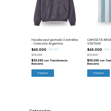
Hoodie azul gastado 3 estrellas
CAMISETA ARG
- Colección Argentina
VINTAGE
$65.000
$65.000
-
13
%
OFF
-
13
%
$75.000
$75.000
$55.250
$55.250
con
Transferencia
con
Tran
Bancaria
Bancaria
Comprar
Comprar
Categorías