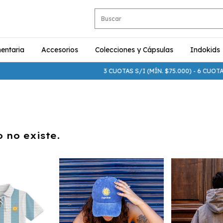
entaria
Accesorios
Colecciones y Cápsulas
Indokids
3 CUOTAS S/I (MÍN. $75.000) - 6 CUOTAS
 no existe.