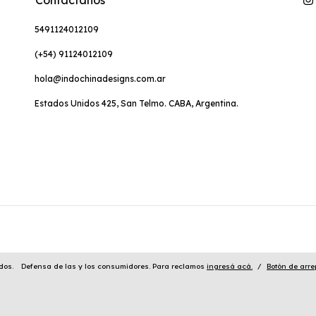
5491124012109
(+54) 91124012109
hola@indochinadesigns.com.ar
Estados Unidos 425, San Telmo. CABA, Argentina.
dos.
Defensa de las y los consumidores. Para reclamos
ingresá acá.
/
Botón de arre