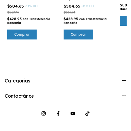
Argentina
Argentina
$804
$504.65
$504.65
-
11
%
OFF
-
11
%
OFF
Bancar
$567.74
$567.74
$428.95
$428.95
con
Transferencia
con
Transferencia
C
Bancaria
Bancaria
Comprar
Comprar
Categorías
Contactános