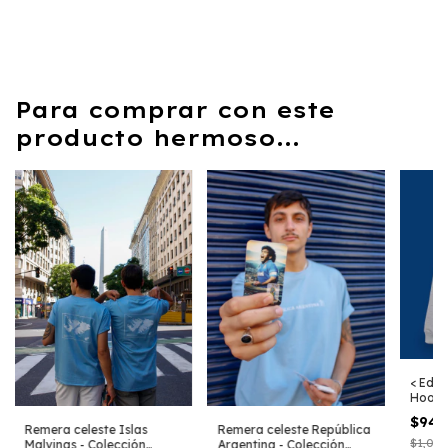
Para comprar con este
producto hermoso...
< Edic
Hoodie
Argen
$946
Remera celeste Islas
Remera celeste República
$1,072.
Malvinas - Colección
Argentina - Colección