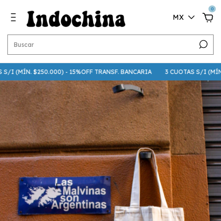
0
MX
/I (MÍN. $250.000) - 15%OFF TRANSF. BANCARIA
3 CUOTAS S/I (MÍN. $7