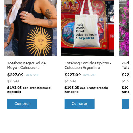
Totebag negra Sol de
Totebag Comidas típicas -
< Edic
Mayo - Colección
Colección Argentina
Toteba
Argentina
Argen
$227.09
$227.09
$227
-
28
%
OFF
-
28
%
OFF
$315.41
$315.41
$315.4
$193.03
$193.03
$193.
con
Transferencia
con
Transferencia
Bancaria
Bancaria
Bancar