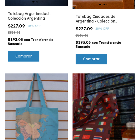
Totebag Argentinidad -
Totebag Ciudades de
Colección Argentina
Argentina - Colección
$227.09
Argentina
-
28
%
OFF
$227.09
-
28
%
OFF
$315.41
$315.41
$193.03
con
Transferencia
$193.03
con
Transferencia
Bancaria
Bancaria