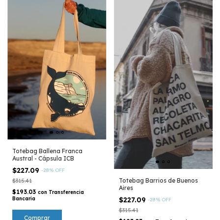
Totebag Ballena Franca
Austral - Cápsula ICB
$227.09
-
28
%
OFF
Totebag Barrios de Buenos
$315.41
Aires
$193.03
con
Transferencia
Bancaria
$227.09
-
28
%
OFF
$315.41