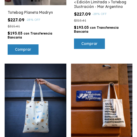
< Edición Limitada > Totebag
Ilustración - Mar Argentino
Totebag Planeta Madryn
$227.09
-
28
%
OFF
$227.09
-
28
%
OFF
$315.41
$315.41
$193.03
con
Transferencia
Bancaria
$193.03
con
Transferencia
Bancaria