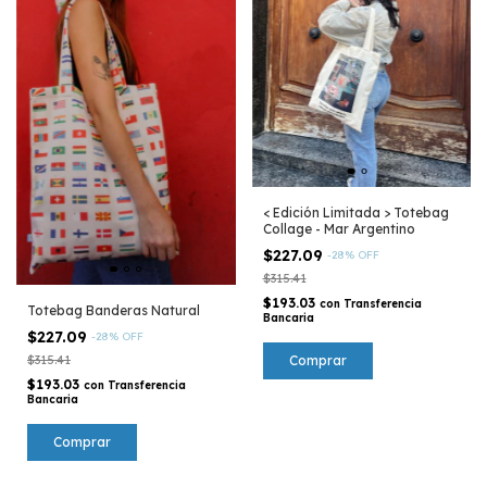
< Edición Limitada > Totebag
Collage - Mar Argentino
$227.09
-
28
%
OFF
$315.41
$193.03
con
Transferencia
Totebag Banderas Natural
Bancaria
$227.09
-
28
%
OFF
$315.41
$193.03
con
Transferencia
Bancaria