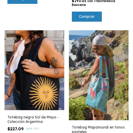
$193.03
con
Transferencia
Bancaria
Totebag negra Sol de Mayo -
Colección Argentina
Totebag Mapamundi en tonos
$227.09
-
28
%
OFF
pasteles