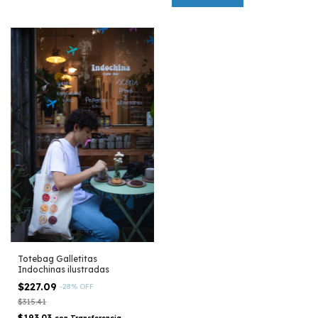
Totebag Galletitas
Indochinas ilustradas
$227.09
-
28
%
OFF
$315.41
$193.03