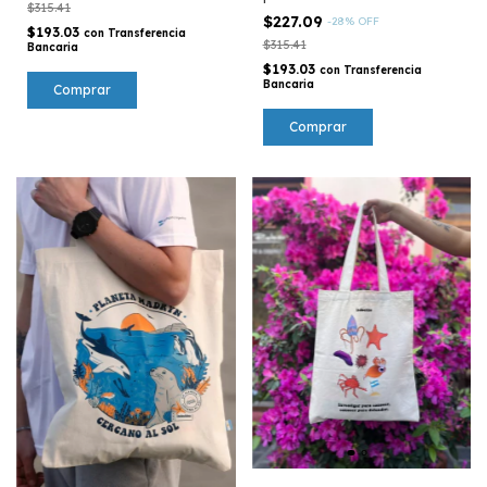
$315.41
$227.09
-
28
%
OFF
$193.03
con
Transferencia
$315.41
Bancaria
$193.03
con
Transferencia
Bancaria