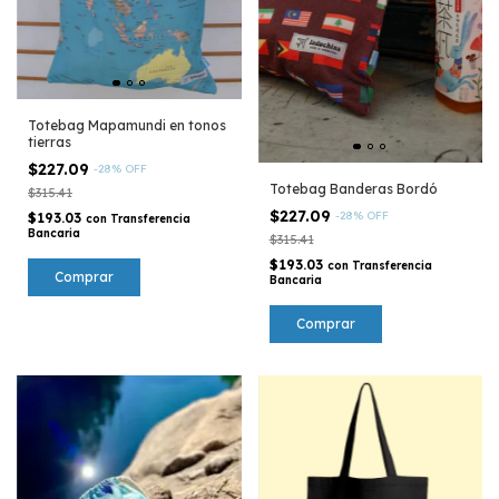
Totebag Mapamundi en tonos
tierras
$227.09
-
28
%
OFF
Totebag Banderas Bordó
$315.41
$227.09
-
28
%
OFF
$193.03
con
Transferencia
Bancaria
$315.41
$193.03
con
Transferencia
Bancaria