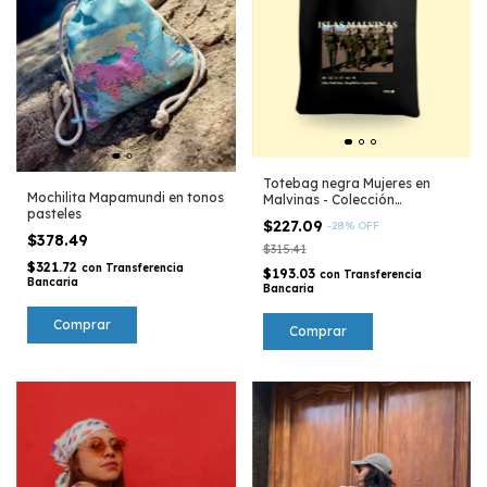
Totebag negra Mujeres en
Mochilita Mapamundi en tonos
Malvinas - Colección
pasteles
Argentina
$227.09
-
28
%
OFF
$378.49
$315.41
$321.72
con
Transferencia
$193.03
con
Transferencia
Bancaria
Bancaria