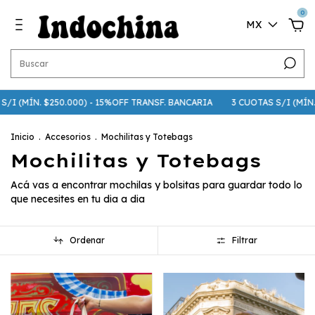
0
MX
ÍN. $250.000) - 15%OFF TRANSF. BANCARIA
3 CUOTAS S/I (MÍN. $75.000
Inicio
.
Accesorios
.
Mochilitas y Totebags
Mochilitas y Totebags
Acá vas a encontrar mochilas y bolsitas para guardar todo lo
que necesites en tu dia a dia
Ordenar
Filtrar