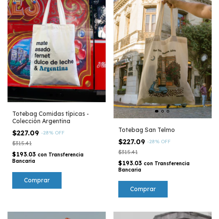
Totebag Comidas típicas -
Colección Argentina
Totebag San Telmo
$227.09
-
28
%
OFF
$227.09
-
28
%
OFF
$315.41
$315.41
$193.03
con
Transferencia
Bancaria
$193.03
con
Transferencia
Bancaria