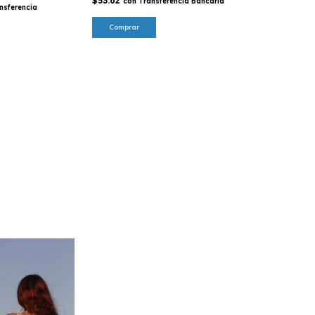
$53.62
con
Transferencia Bancaria
nsferencia
Comprar