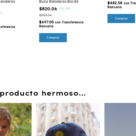
Banderas
Buzo Banderas Bordó
$482.58
con
Tra
Bancaria
$820.06
-
7
%
OFF
FF
$883.14
$697.05
con
Transferencia
Bancaria
nsferencia
Comprar
producto hermoso...