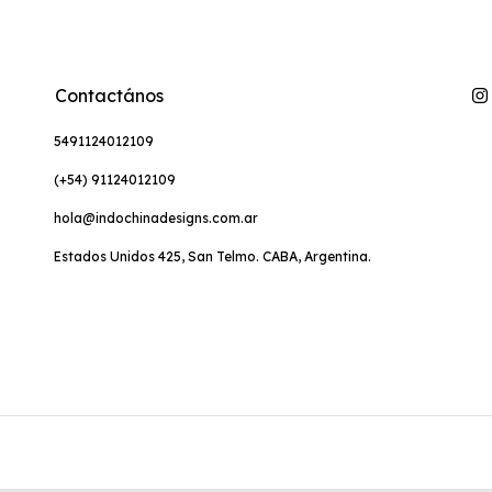
Contactános
5491124012109
(+54) 91124012109
hola@indochinadesigns.com.ar
Estados Unidos 425, San Telmo. CABA, Argentina.