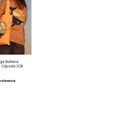
ge Ballena
- Cápsula ICB
nsferencia