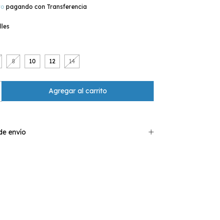
to
pagando con Transferencia
lles
8
10
12
14
e envío