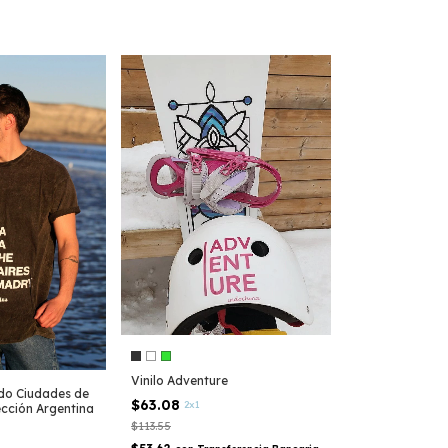
Vinilo Adventure
do Ciudades de
$63.08
2x1
ección Argentina
$113.55