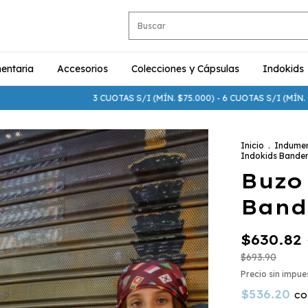
entaria
Accesorios
Colecciones y Cápsulas
Indokids
3 CUOTAS S/I (MÍN. $75.000) - 6 CUOTAS S/I (MÍN. $250.000)
Inicio
.
Indumen
Indokids Bande
Buzo
Band
$630.82
$693.90
Precio sin impu
$536.20
co