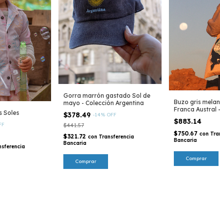
Gorra marrón gastado Sol de
Buzo gris melan
mayo - Colección Argentina
Franca Austral 
s Soles
$378.49
-
14
%
OFF
$883.14
FF
$441.57
$750.67
con
Tra
$321.72
con
Transferencia
Bancaria
Bancaria
nsferencia
Comprar