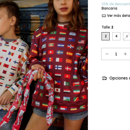
15% de descuen
Bancaria
Ver más deta
Talle:
2
2
4
6
Opciones d