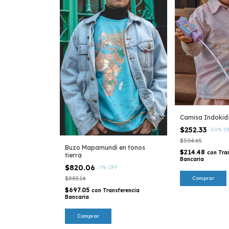
Camisa Indokid
$252.33
-
50
%
O
$504.65
Buzo Mapamundi en tonos
$214.48
con
Tra
tierra
Bancaria
$820.06
-
7
%
OFF
$883.14
Comprar
$697.05
con
Transferencia
Bancaria
Comprar