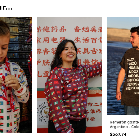
...
Remerón gasta
Argentina - Col
$567.74