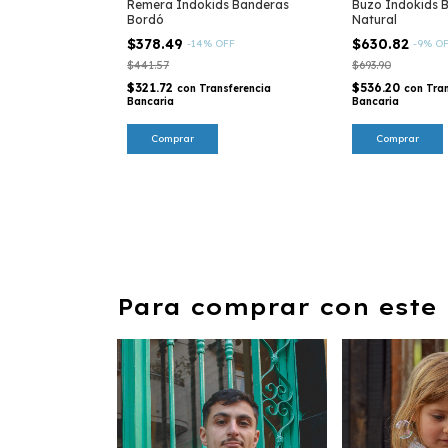
Remera Indokids Banderas
Buzo Indokids 
Bordó
Natural
$378.49
$630.82
-
14
%
OFF
-
9
%
O
$441.57
$693.90
$321.72
$536.20
con
Transferencia
con
Tra
Bancaria
Bancaria
Comprar
Comprar
Para comprar con este 