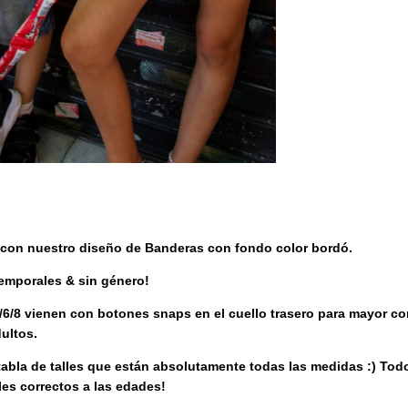
a con nuestro diseño de Banderas con fondo color bordó
.
temporales & sin género!
s 2/4/6/8 vienen con botones snaps en el cuello trasero para mayor
dultos.
abla de talles que están absolutamente todas las medidas :) Todo
les correctos a las edades!