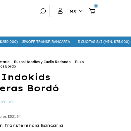
0
MX
 - 15%OFF TRANSF. BANCARIA
3 CUOTAS S/I (MÍN. $75.000) - 6 CUOTAS
taria
.
Buzos Hoodies y Cuello Redondo
.
Buzo
ras Bordó
 Indokids
eras Bordó
-
9
%
OFF
estos
$521.34
n
Transferencia Bancaria