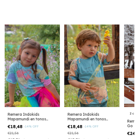
2 colo
Remera Indokids
Remera Indokids
Mapamundi en tonos
Mapamundi en tonos
Remer
pasteles
tierra
Go
€18,48
€18,48
-
14
%
OFF
-
14
%
OFF
€24,
€21,56
€21,56