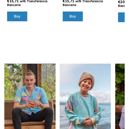
€15,71
€15,71
with
Transferencia
with
Transferencia
€20,
Bancaria
Bancaria
Bancar
Buy
Buy
B