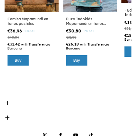
< Edic
Indoki
Camisa Mapamundi en
Buzo Indokids
Mar A
€18,
tonos pasteles
Mapamundi en tonos
pasteles
€21,56
€36,96
€30,80
-
8
%
OFF
-
9
%
OFF
€15,7
€40,04
€33,88
Bancar
€31,42
€26,18
with
Transferencia
with
Transferencia
Bancaria
Bancaria
Buy
Buy