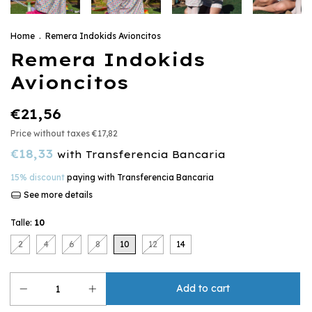
Home
.
Remera Indokids Avioncitos
Remera Indokids
Avioncitos
€21,56
Price without taxes
€17,82
€18,33
with
Transferencia Bancaria
15% discount
paying with Transferencia Bancaria
See more details
Talle:
10
2
4
6
8
10
12
14