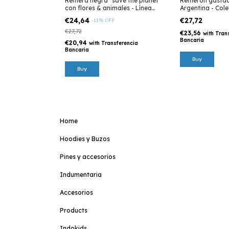
Remera negra "save the planet"
Remerón gastad
con flores & animales - Línea
Argentina - Col
eco
€24,64
€27,72
-
11
%
OFF
€27,72
€23,56
with
Tran
Bancaria
€20,94
with
Transferencia
Bancaria
Buy
Home
Hoodies y Buzos
Pines y accesorios
Indumentaria
Accesorios
Products
Indokids