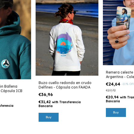
Remera celeste
Argentina - Col
Buzo cuello redondo en crudo
€24,64
-
11
%
OF
ón Ballena
Delfines - Cápsula con FAADA
€27,72
- Cápsula ICB
€36,96
€20,94
with
Tran
Bancaria
€31,42
with
Transferencia
sferencia
Bancaria
Buy
Buy