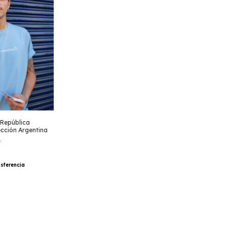
 República
ección Argentina
F
sferencia