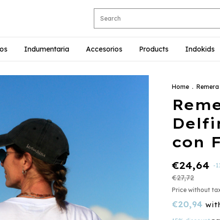
ios
Indumentaria
Accesorios
Products
Indokids
Home
.
Remera 
Reme
Delfi
con 
€24,64
-
1
€27,72
Price without t
€20,94
wit