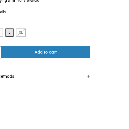
ing with Transferencia
ails
M
L
XL
Methods