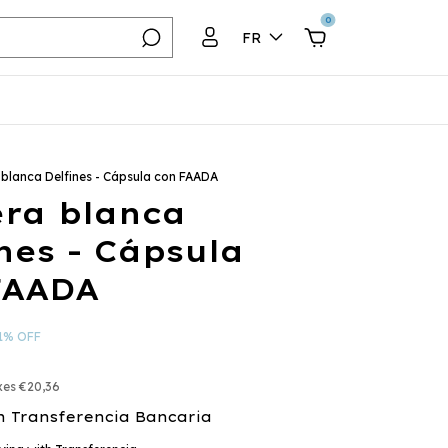
0
FR
blanca Delfines - Cápsula con FAADA
ra blanca
nes - Cápsula
FAADA
1
%
OFF
axes
€20,36
h
Transferencia Bancaria