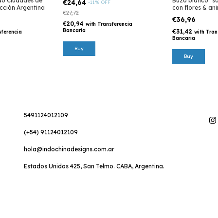
Buzo blanco "sa
o Ciudades de
€24,64
-
11
%
OFF
con flores & ani
ección Argentina
€27,72
eco
€36,96
€20,94
with
Transferencia
Bancaria
€31,42
with
Tran
sferencia
Bancaria
Buy
Buy
5491124012109
(+54) 91124012109
hola@indochinadesigns.com.ar
Estados Unidos 425, San Telmo. CABA, Argentina.