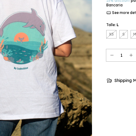
15% discount
pay
Bancaria
See more det
Talle:
L
XS
S
Shipping 