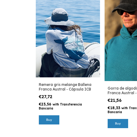
Remera gris melange Ballena
Gorra de algod
Franca Austral - Cápsula ICB
Franca Austral 
€27,72
€21,56
€23,56
with
Transferencia
€18,33
with
Tran
Bancaria
Bancaria
Buy
Buy