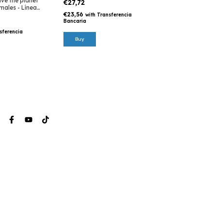
ve the planet"
€27,72
males - Línea
€23,56
with
Transferencia
Bancaria
sferencia