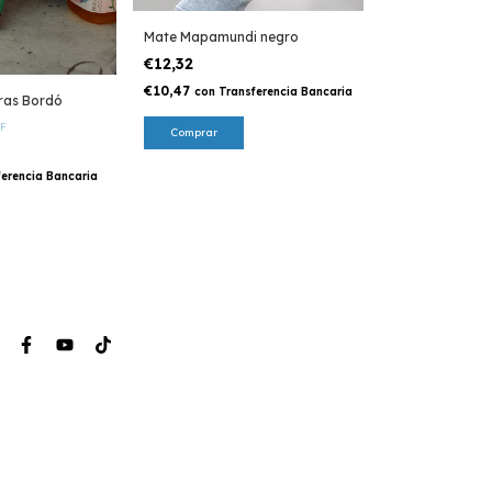
Plancha de stic
Mate Mapamundi negro
€3,08
€12,32
2x1
€6,16
€10,47
con
Transferencia Bancaria
ras Bordó
€2,62
con
Trans
F
Comprar
ferencia Bancaria