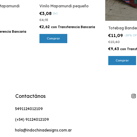
 Mapamundi
Vinilo Mapamundi pequeño
€3,08
2x1
€4,93
€2,62
con
Transferencia Bancaria
Totebag Bande
erencia Bancaria
€11,09
-
28
%
OF
Comprar
€15,40
€9,43
con
Trans
Contactános
5491124012109
(+54) 91124012109
hola@indochinadesigns.com.ar