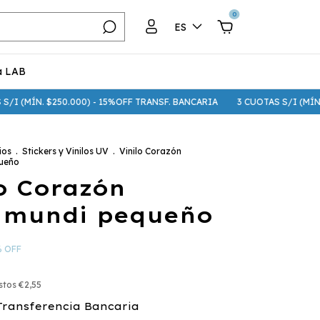
0
ES
a LAB
ÍN. $250.000) - 15%OFF TRANSF. BANCARIA
3 CUOTAS S/I (MÍN. $75.000
ios
.
Stickers y Vinilos UV
.
Vinilo Corazón
ueño
o Corazón
mundi pequeño
%
OFF
estos
€2,55
Transferencia Bancaria