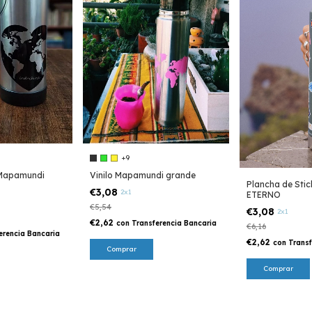
+9
 Mapamundi
Vinilo Mapamundi grande
Plancha de Sti
€3,08
2x1
ETERNO
€5,54
€3,08
2x1
€2,62
con
Transferencia Bancaria
€6,16
erencia Bancaria
€2,62
con
Transf
Comprar