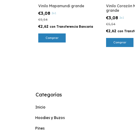
Vinilo Mapamundi grande
Vinilo Corazón
ers - Línea Eco
grande
€3,08
2x1
€3,08
2x1
€5,54
€5,54
€2,62
con
Transferencia Bancaria
€2,62
erencia Bancaria
con
Transf
Comprar
Comprar
Categorías
Inicio
Hoodies y Buzos
Pines