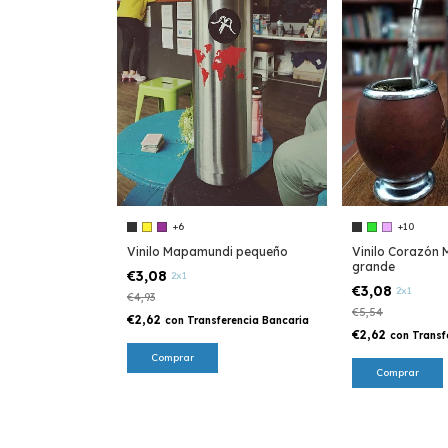
+6
+10
Vinilo Mapamundi pequeño
Vinilo Corazón
grande
€3,08
2x1
€3,08
2x1
€4,93
€5,54
€2,62
con
Transferencia Bancaria
€2,62
con
Transf
Comprar
Comprar