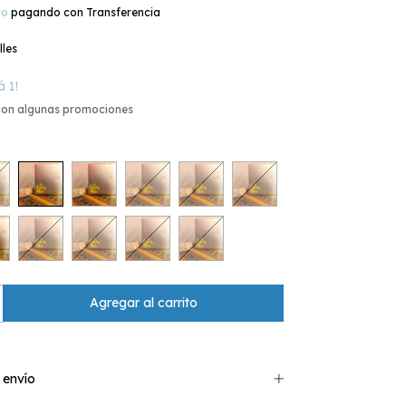
to
pagando con Transferencia
lles
á 1!
con algunas promociones
 envío