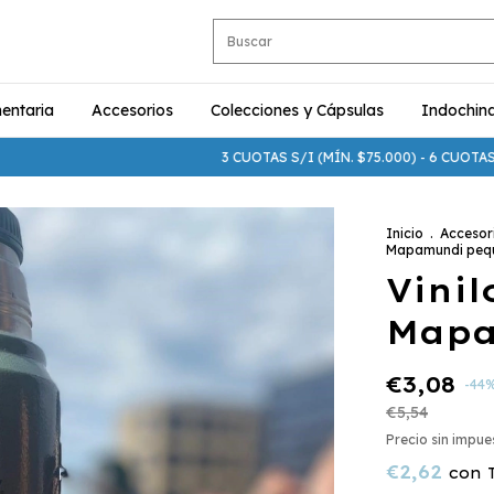
entaria
Accesorios
Colecciones y Cápsulas
Indochin
3 CUOTAS S/I (MÍN. $75.000) - 6 CUOTAS S/I (M
Inicio
.
Accesor
Mapamundi peq
Vinil
Mapa
€3,08
-
44
€5,54
Precio sin impu
€2,62
con