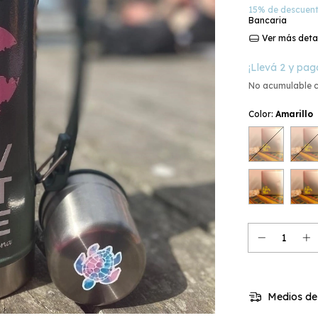
15% de descuen
Bancaria
Ver más deta
¡Llevá 2 y pag
No acumulable 
Color:
Amarillo
Medios de