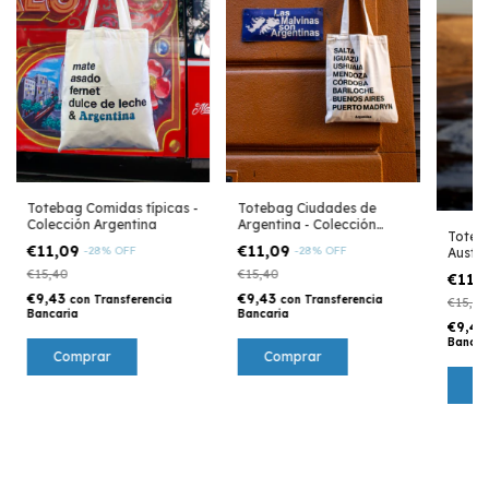
Totebag Comidas típicas -
Totebag Ciudades de
Colección Argentina
Argentina - Colección
Toteb
Argentina
€11,09
€11,09
-
28
%
OFF
-
28
%
OFF
Austra
€15,40
€15,40
€11,
€9,43
€9,43
con
Transferencia
con
Transferencia
€15,40
Bancaria
Bancaria
€9,4
Bancar