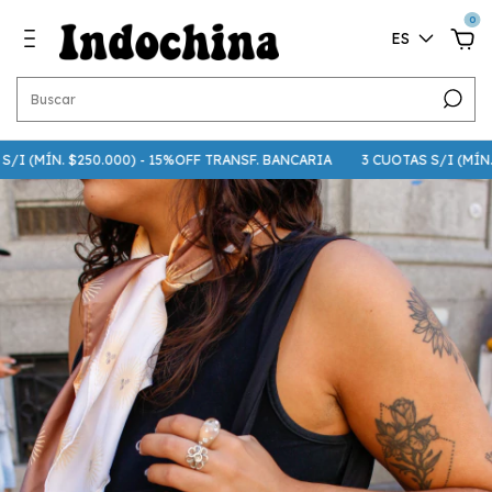
0
ES
I (MÍN. $250.000) - 15%OFF TRANSF. BANCARIA
3 CUOTAS S/I (MÍN. $7