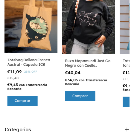
Totebag Ballena Franca
Buzo Mapamundi Just Go
Toteb
Austral - Cápsula ICB
Negro con Cuello
tonos 
Redondo
€11,09
-
28
%
OFF
€40,04
€11,
€15,40
€15,40
€34,03
con
Transferencia
Bancaria
€9,43
con
Transferencia
€9,4
Bancaria
Bancar
Comprar
Categorías