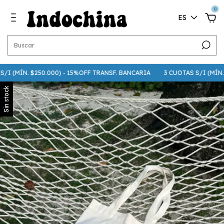
0
ES
I (MÍN. $250.000) - 15%OFF TRANSF. BANCARIA
3 CUOTAS S/I (MÍN. $7
Sin stock