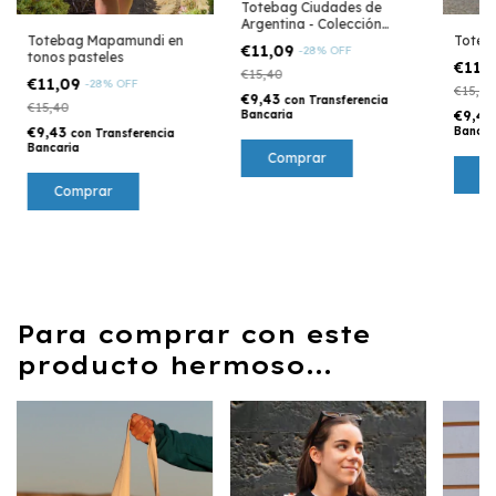
Totebag Ciudades de
Argentina - Colección
Toteb
Totebag Mapamundi en
Argentina
€11,09
-
28
%
OFF
tonos pasteles
€11,
€15,40
€11,09
-
28
%
OFF
€15,40
€9,43
con
Transferencia
€15,40
€9,4
Bancaria
Bancar
€9,43
con
Transferencia
Bancaria
Para comprar con este
producto hermoso...