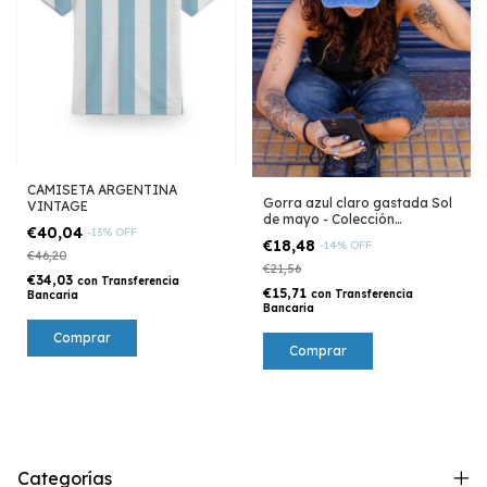
CAMISETA ARGENTINA
Gorra azul claro gastada Sol
VINTAGE
de mayo - Colección
€40,04
-
13
%
OFF
Argentina
€18,48
-
14
%
OFF
€46,20
€21,56
€34,03
con
Transferencia
€15,71
con
Transferencia
Bancaria
Bancaria
Comprar
Categorías