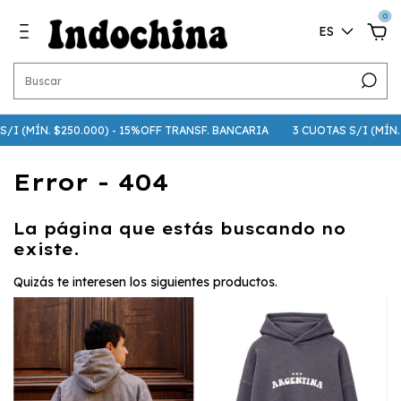
0
ES
S/I (MÍN. $250.000) - 15%OFF TRANSF. BANCARIA
3 CUOTAS S/I (MÍN. 
Error - 404
La página que estás buscando no
existe.
Quizás te interesen los siguientes productos.