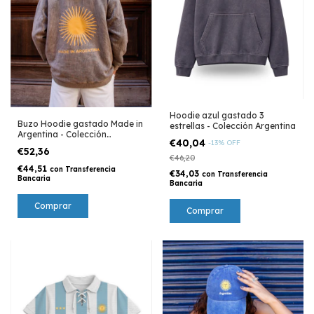
Hoodie azul gastado 3
Buzo Hoodie gastado Made in
estrellas - Colección Argentina
Argentina - Colección
€40,04
-
13
%
OFF
Argentina
€52,36
€46,20
€44,51
con
Transferencia
€34,03
con
Transferencia
Bancaria
Bancaria
Comprar
Comprar