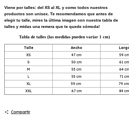
Viene por talles: del XS al XL y como todos nuestros
productos son unisex. Te recomendamos que antes de
elegir tu talle, mires la última imagen con nuestra tabla de
talles y midas una remera que te quede cómoda!
Tabla de talles (las medidas pueden variar 1 cm)
Talle
Ancho
Larg
XS
47 cm
59 c
S
50 cm
61 c
M
53 cm
64 c
L
55 cm
71 c
XL
59 cm
79 c
XXL
67 cm
84 c
Compartir