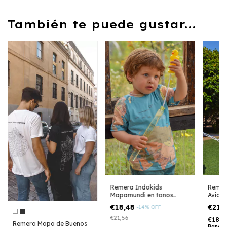
También te puede gustar...
Remera Indokids
Remer
Mapamundi en tonos
Avionc
tierra
€18,48
€21,
-
14
%
OFF
€21,56
€18,3
Remera Mapa de Buenos
Bancar