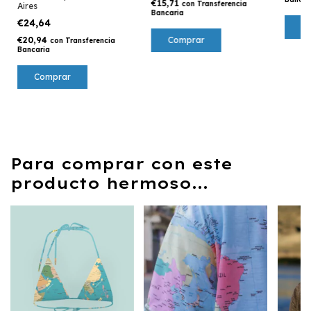
€15,71
con
Transferencia
Aires
Bancaria
€24,64
C
Comprar
€20,94
con
Transferencia
Bancaria
Comprar
Para comprar con este
producto hermoso...