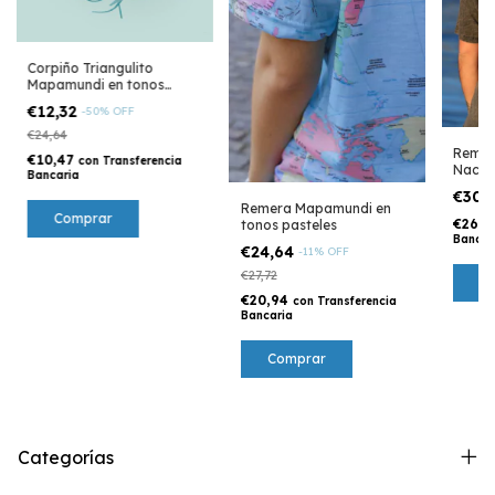
Corpiño Triangulito
Mapamundi en tonos
tierras
€12,32
-
50
%
OFF
€24,64
Remer
€10,47
con
Transferencia
Nacion
Bancaria
Argen
€30,
Remera Mapamundi en
Comprar
€26,
tonos pasteles
Bancar
€24,64
-
11
%
OFF
€27,72
€20,94
con
Transferencia
Bancaria
Comprar
Categorías