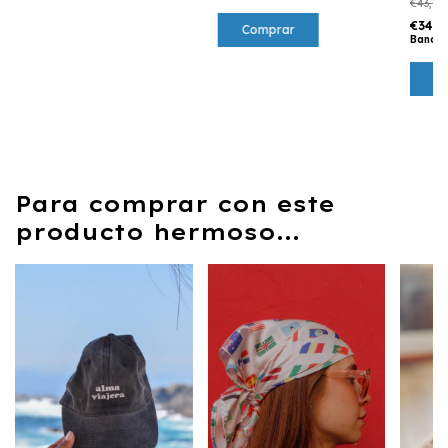
€43,12
€34,
Bancar
C
Para comprar con este
producto hermoso...