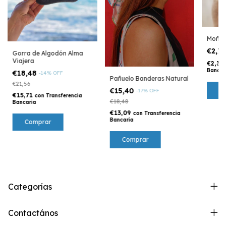
Moñit
€2,7
Gorra de Algodón Alma
Viajera
€2,35
Bancar
€18,48
-
14
%
OFF
Pañuelo Banderas Natural
€21,56
C
€15,40
-
17
%
OFF
€15,71
con
Transferencia
€18,48
Bancaria
€13,09
con
Transferencia
Bancaria
Categorías
Contactános