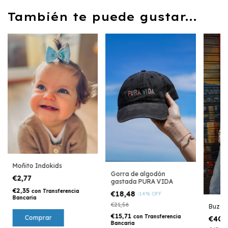
También te puede gustar...
Moñito Indokids
Gorra de algodón
€2,77
gastada PURA VIDA
€2,35
con
Transferencia
€18,48
-
14
%
OFF
Bancaria
€21,56
Buzo 
€15,71
con
Transferencia
Comprar
€40,
Bancaria