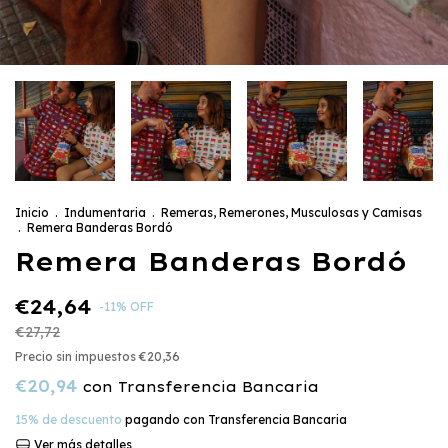
Inicio
.
Indumentaria
.
Remeras, Remerones, Musculosas y Camisas
.
Remera Banderas Bordó
Remera Banderas Bordó
€24,64
-
11
%
OFF
€27,72
Precio sin impuestos
€20,36
€20,94
con
Transferencia Bancaria
15% de descuento
pagando con Transferencia Bancaria
Ver más detalles