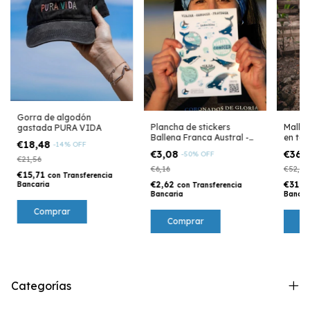
Gorra de algodón
Malla
Plancha de stickers
gastada PURA VIDA
en ton
Ballena Franca Austral -
€18,48
-
14
%
OFF
Cápsula ICB
€36,
€3,08
-
50
%
OFF
€21,56
€52,36
€6,16
€15,71
con
Transferencia
€31,4
€2,62
Bancaria
con
Transferencia
Bancar
Bancaria
C
Categorías