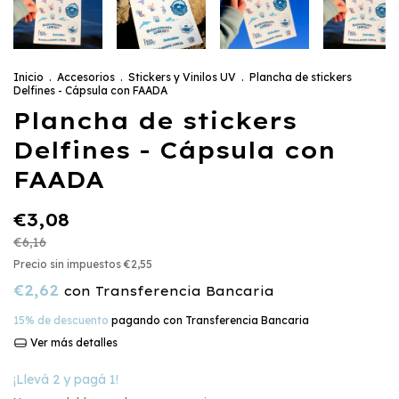
Inicio
.
Accesorios
.
Stickers y Vinilos UV
.
Plancha de stickers
Delfines - Cápsula con FAADA
Plancha de stickers
Delfines - Cápsula con
FAADA
€3,08
€6,16
Precio sin impuestos
€2,55
€2,62
con
Transferencia Bancaria
15% de descuento
pagando con Transferencia Bancaria
Ver más detalles
¡Llevá 2 y pagá 1!