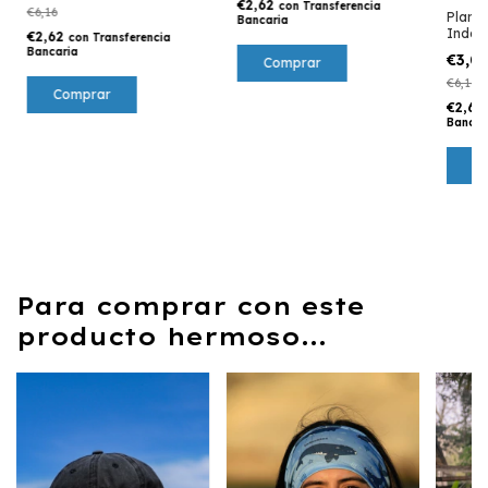
€2,62
con
Transferencia
€6,16
Planch
Bancaria
IndoK
€2,62
con
Transferencia
aventu
Bancaria
€3,0
€6,16
€2,62
Bancar
Para comprar con este
producto hermoso...