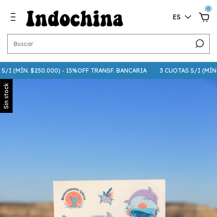
0
ES
 (MÍN. $250.000) - 15%OFF TRANSF. BANCARIA
3 CUOTAS S/I (MÍN. $75
Sin stock