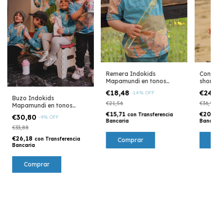
Remera Indokids
Conjun
Mapamundi en tonos
shortc
tierra
Mapam
€18,48
€24,
-
14
%
OFF
pastel
Buzo Indokids
€21,56
€36,96
Mapamundi en tonos
tierras
€15,71
€20,
con
Transferencia
€30,80
-
9
%
OFF
Bancaria
Bancar
€33,88
€26,18
con
Transferencia
Comprar
C
Bancaria
Comprar