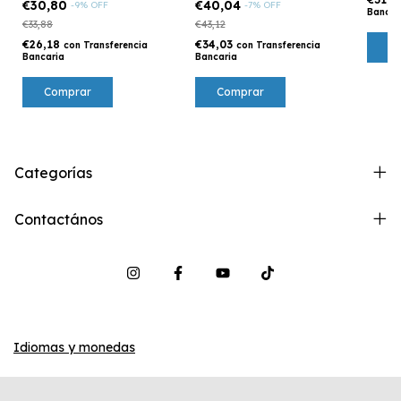
€30,80
€40,04
-
9
%
OFF
-
7
%
OFF
Bancar
€33,88
€43,12
€26,18
€34,03
con
Transferencia
con
Transferencia
C
Bancaria
Bancaria
Comprar
Comprar
Categorías
Contactános
Idiomas y monedas