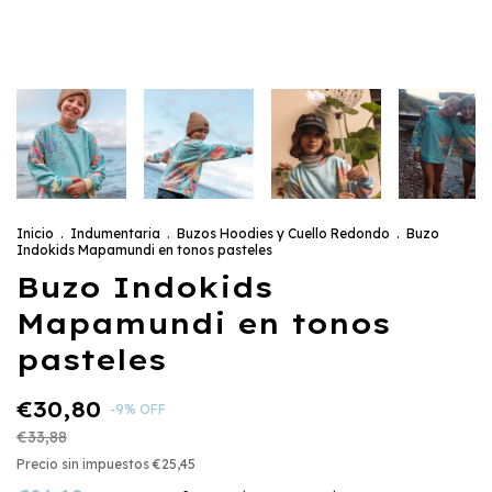
Inicio
.
Indumentaria
.
Buzos Hoodies y Cuello Redondo
.
Buzo
Indokids Mapamundi en tonos pasteles
Buzo Indokids
Mapamundi en tonos
pasteles
€30,80
-
9
%
OFF
€33,88
Precio sin impuestos
€25,45