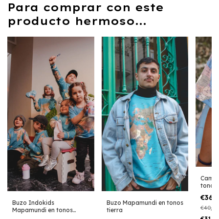
Para comprar con este
producto hermoso...
Camis
tonos 
€36,
Buzo Indokids
Buzo Mapamundi en tonos
€40,04
Mapamundi en tonos
tierra
tierras
€31,4