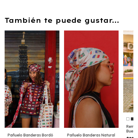
También te puede gustar...
Remer
Buenos
Pañuelo Banderas Bordó
Pañuelo Banderas Natural