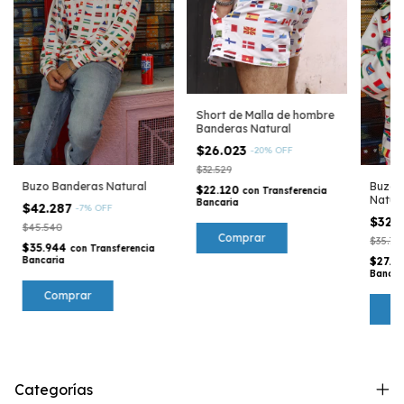
Short de Malla de hombre
Banderas Natural
$26.023
-
20
%
OFF
$32.529
Buzo Banderas Natural
Buzo 
$22.120
con
Transferencia
Natur
Bancaria
$42.287
-
7
%
OFF
$32.
$45.540
Comprar
$35.78
$35.944
con
Transferencia
Bancaria
$27.6
Bancar
Comprar
C
Categorías