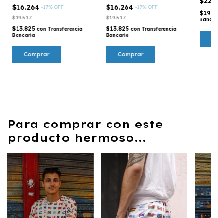
$22.
$16.264
$16.264
-
17
%
OFF
-
17
%
OFF
$19.3
$19.517
$19.517
Bancar
$13.825
$13.825
con
Transferencia
con
Transferencia
Bancaria
Bancaria
C
Para comprar con este
producto hermoso...