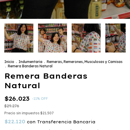
Inicio
.
Indumentaria
.
Remeras, Remerones, Musculosas y Camisas
.
Remera Banderas Natural
Remera Banderas
Natural
$26.023
-
11
%
OFF
$29.276
Precio sin impuestos
$21.507
$22.120
con
Transferencia Bancaria