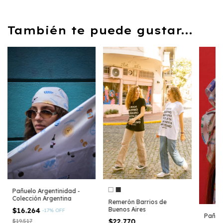
También te puede gustar...
Pañuelo Argentinidad -
Colección Argentina
Remerón Barrios de
Buenos Aires
$16.264
-
17
%
OFF
Pañue
$22.770
$19.517