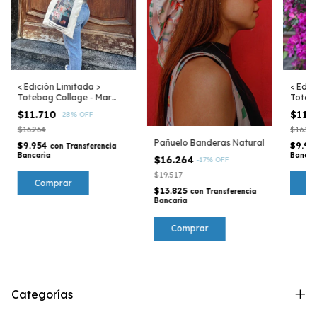
< Edición Limitada >
< Edic
Totebag Collage - Mar
Toteba
Argentino
Argen
$11.710
$11.
-
28
%
OFF
$16.264
$16.26
Pañuelo Banderas Natural
$9.954
$9.9
con
Transferencia
Bancaria
Bancar
$16.264
-
17
%
OFF
$19.517
$13.825
con
Transferencia
Bancaria
Categorías