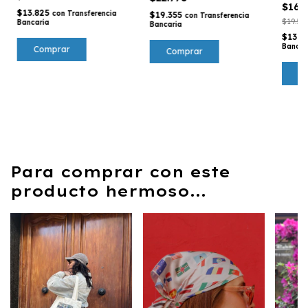
$16.
$13.825
con
Transferencia
$19.355
con
Transferencia
$19.51
Bancaria
Bancaria
$13.8
Bancar
Comprar
Para comprar con este
producto hermoso...