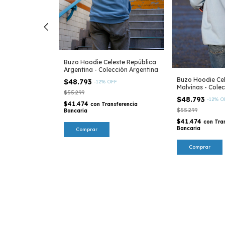
Buzo Hoodie Celeste República
Argentina - Colección Argentina
o Escudo
Buzo Hoodie Cel
$48.793
-
12
%
OFF
ción Argentina
Malvinas - Cole
$55.299
$48.793
-
12
%
O
$41.474
con
Transferencia
$55.299
Bancaria
sferencia
$41.474
con
Tra
Bancaria
Comprar
Comprar