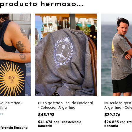
producto hermoso...
Sol de Mayo -
Buzo gastado Escudo Nacional
Musculosa gast
tina
- Colección Argentina
Argentina - Col
$48.793
$29.276
FF
$41.474
$24.885
con
Transferencia
con
Tra
Bancaria
Bancaria
ferencia Bancaria