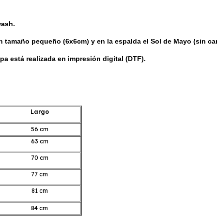
wash.
n tamaño pequeño (6x6cm) y en la espalda el Sol de Mayo (sin car
a está realizada en impresión digital (DTF).
Largo
56 cm
63 cm
70 cm
77 cm
81 cm
84 cm