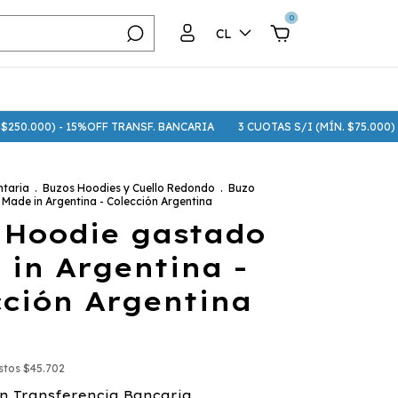
0
CL
 - 15%OFF TRANSF. BANCARIA
3 CUOTAS S/I (MÍN. $75.000) - 6 CUOTAS
taria
.
Buzos Hoodies y Cuello Redondo
.
Buzo
Made in Argentina - Colección Argentina
 Hoodie gastado
 in Argentina -
cción Argentina
estos
$45.702
n
Transferencia Bancaria