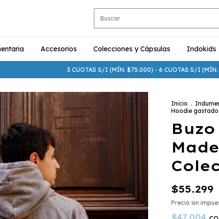
entaria
Accesorios
Colecciones y Cápsulas
Indokids
3 CUOTAS S/I (MÍN. $75.000) - 6 CUOTAS S/I (MÍN. $250.000)
Inicio
.
Indumen
Hoodie gastado 
Buzo
Made
Cole
$55.299
Precio sin impu
$47.004
co