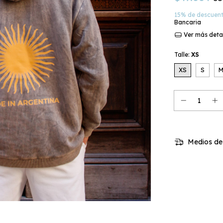
15% de descuen
Bancaria
Ver más deta
Talle:
XS
XS
S
Medios de