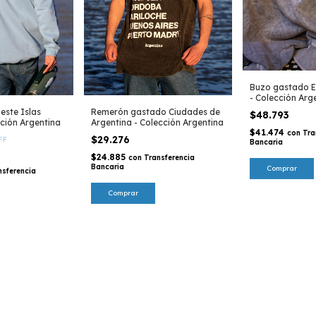
Buzo gastado E
- Colección Arg
este Islas
Remerón gastado Ciudades de
$48.793
cción Argentina
Argentina - Colección Argentina
$41.474
con
Tra
$29.276
FF
Bancaria
$24.885
con
Transferencia
Bancaria
Comprar
nsferencia