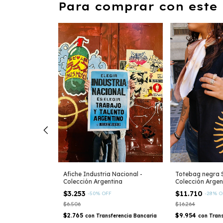
Para comprar con este 
este República
Afiche Industria Nacional -
Totebag negra 
cción Argentina
Colección Argentina
Colección Argen
$3.253
$11.710
FF
-
50
%
OFF
-
28
%
O
$6.506
$16.264
$2.765
$9.954
sferencia
con
Transferencia Bancaria
con
Trans