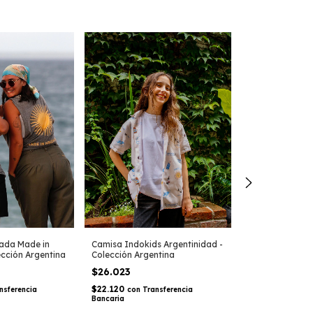
ada Made in
Camisa Indokids Argentinidad -
Camisa Argenti
ección Argentina
Colección Argentina
Colección Arge
$26.023
$39.035
-
8
%
O
$42.287
$22.120
nsferencia
con
Transferencia
Bancaria
$33.179
con
Tra
Bancaria