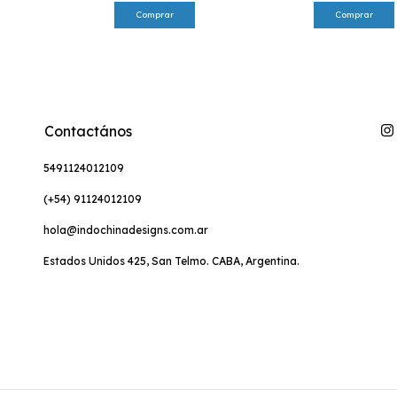
Comprar
Contactános
5491124012109
(+54) 91124012109
hola@indochinadesigns.com.ar
Estados Unidos 425, San Telmo. CABA, Argentina.