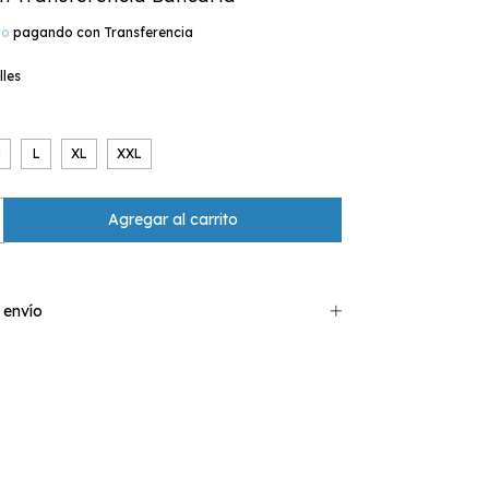
to
pagando con Transferencia
lles
M
L
XL
XXL
 envío