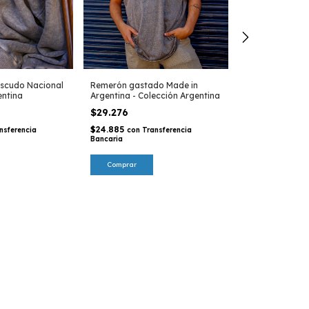
scudo Nacional
Remerón gastado Made in
Buzo gris mela
entina
Argentina - Colección Argentina
Franca Austral 
$29.276
$45.540
$24.885
nsferencia
con
Transferencia
$38.709
Bancaria
con
Tra
Bancaria
Comprar