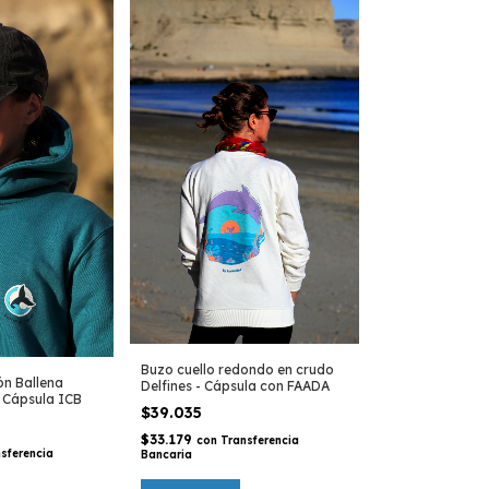
Buzo cuello redondo en crudo
ón Ballena
Delfines - Cápsula con FAADA
- Cápsula ICB
$39.035
$33.179
con
Transferencia
sferencia
Bancaria