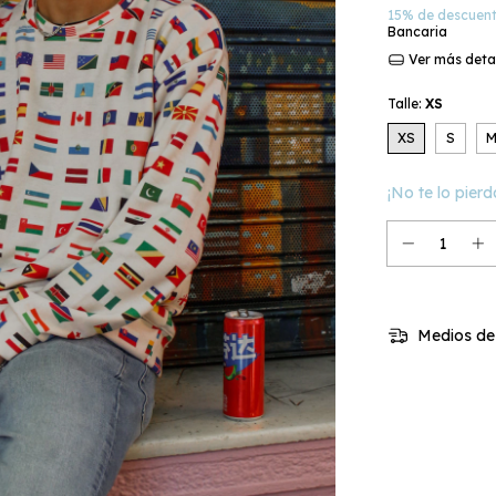
15% de descuen
Bancaria
Ver más deta
Talle:
XS
XS
S
¡No te lo pierd
Medios de