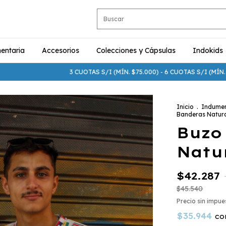
entaria
Accesorios
Colecciones y Cápsulas
Indokids
3 CUOTAS S/I (MÍN. $75.000) - 6 CUOTAS S/I (MÍN. $250.000
Inicio
.
Indumen
Banderas Natur
Buzo
Natu
$42.287
$45.540
Precio sin impu
$35.944
co