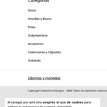
Categorías
Inicio
Hoodies y Buzos
Pines
Indumentaria
Accesorios
Colecciones y Cápsulas
Indokids
Idiomas y monedas
Copyright Indochina Designs - 2026. Todos los derechos reserva
Al navegar por este sitio
aceptás el uso de cookies
para
agilizar tu experiencia de compra.
Entendido