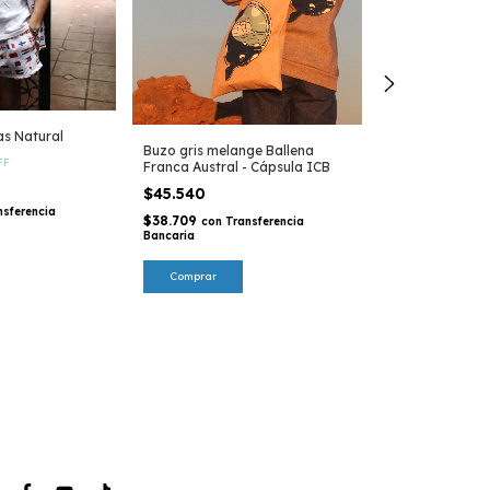
s Natural
Buzo gris melange Ballena
FF
Franca Austral - Cápsula ICB
$45.540
nsferencia
$38.709
con
Transferencia
Bancaria
Remera Bander
$26.023
-
11
%
Comprar
$29.276
$22.120
con
Tra
Bancaria
Comprar