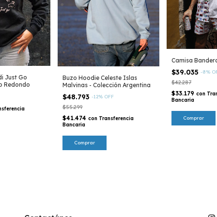
Camisa Bandera
$39.035
-
8
%
O
i Just Go
Buzo Hoodie Celeste Islas
$42.287
lo Redondo
Malvinas - Colección Argentina
$33.179
con
Tra
$48.793
-
12
%
OFF
Bancaria
$55.299
nsferencia
$41.474
Comprar
con
Transferencia
Bancaria
Comprar