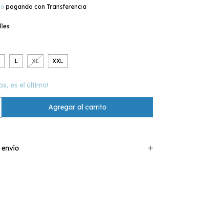
to
pagando con Transferencia
lles
M
L
XL
XXL
as, es el último!
 envío