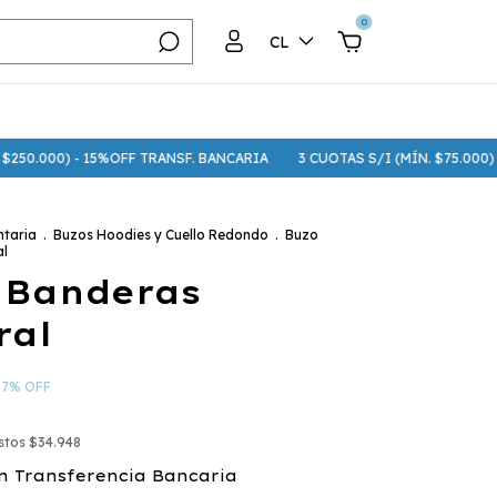
0
CL
) - 15%OFF TRANSF. BANCARIA
3 CUOTAS S/I (MÍN. $75.000) - 6 CUOTA
taria
.
Buzos Hoodies y Cuello Redondo
.
Buzo
al
 Banderas
ral
-
7
%
OFF
estos
$34.948
n
Transferencia Bancaria