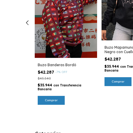
Buzo Mapamund
Negro con Cuel
$42.287
s Natural
Buzo Banderas Bordó
$35.944
con
Tra
Bancaria
$42.287
FF
-
7
%
OFF
$45.540
Comprar
$35.944
sferencia
con
Transferencia
Bancaria
Comprar