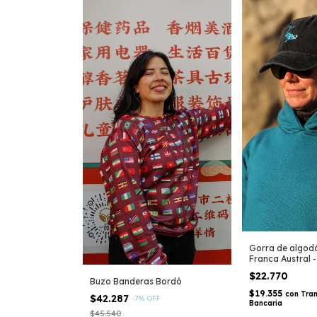
Gorra de algod
Franca Austral 
$22.770
Buzo Banderas Bordó
$19.355
con
Tran
$42.287
-
7
%
OFF
Bancaria
$45.540