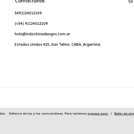
Contactános
5491124012109
(+54) 91124012109
hola@indochinadesigns.com.ar
Estados Unidos 425, San Telmo. CABA, Argentina.
dos.
Defensa de las y los consumidores. Para reclamos
ingresa aquí.
/
Botón de arr