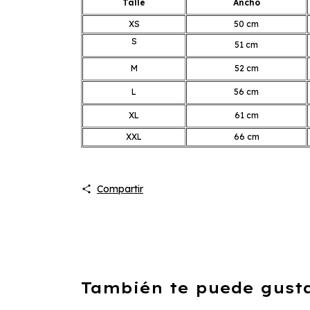
Talle
Ancho
XS
50 cm
S
51 cm
M
52 cm
L
56 cm
XL
61 cm
XXL
66 cm
Compartir
También te puede gustar