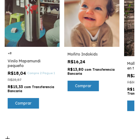
+8
Moñito Indokids
Vinilo Mapamundi
R$16,24
Malla
pequeño
en ton
R$13,80
com
Transferencia
R$18,04
Compre 2 Pague 1
Bancaria
R$21
R$28,87
R$306,
Comprar
R$15,33
com
Transferencia
R$18
Bancaria
Transf
Comprar
C