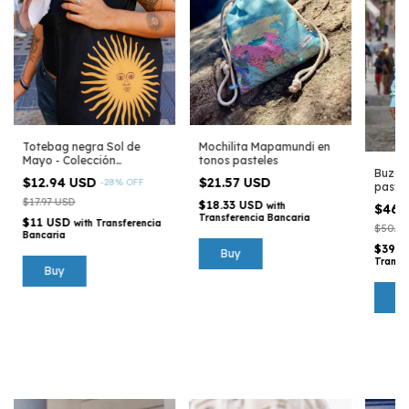
Totebag negra Sol de
Mochilita Mapamundi en
Mayo - Colección
tonos pasteles
Buzo 
Argentina
$12.94 USD
$21.57 USD
-
28
%
OFF
pastel
$17.97 USD
$18.33 USD
with
$46.
Transferencia Bancaria
$11 USD
with
Transferencia
$50.32
Bancaria
$39.7
Transf
B