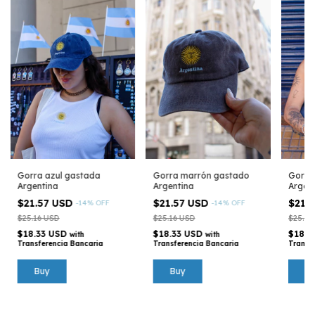
Gorra azul gastada
Gorra marrón gastado
Gorra 
Argentina
Argentina
Argen
$21.57 USD
$21.57 USD
$21.
-
14
%
OFF
-
14
%
OFF
$25.16 USD
$25.16 USD
$25.16
$18.33 USD
$18.33 USD
$18.3
with
with
Transferencia Bancaria
Transferencia Bancaria
Transf