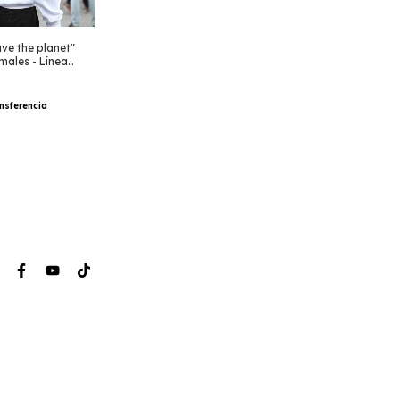
ve the planet"
males - Línea
nsferencia