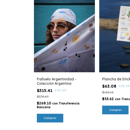
Pañuelo Argentinidad -
Plancha de Stic
Colección Argentina
$63.08
-
50
%
OF
$315.41
-
17
%
OFF
$126.16
$378.49
$53.62
con
Trans
$268.10
con
Transferencia
Bancaria