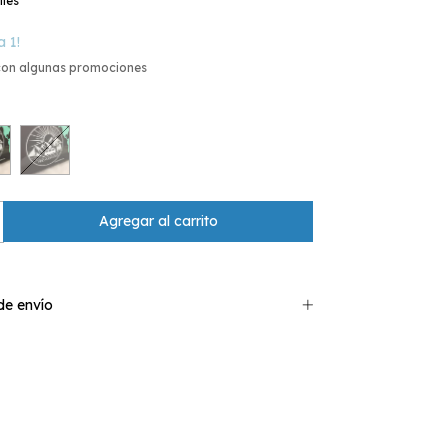
lles
a 1!
con algunas promociones
e envío