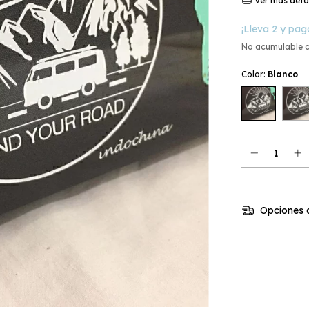
Ver más deta
¡Lleva 2 y pag
No acumulable 
Color:
Blanco
Opciones d