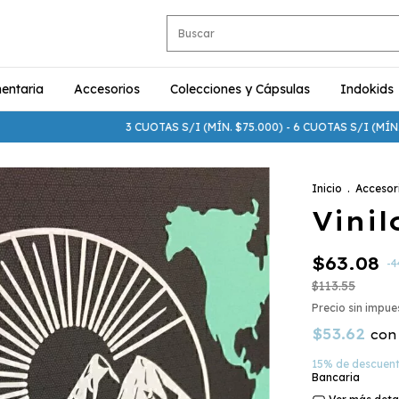
entaria
Accesorios
Colecciones y Cápsulas
Indokids
3 CUOTAS S/I (MÍN. $75.000) - 6 CUOTAS S/I (MÍN. $250.
Inicio
.
Accesor
Vini
$63.08
-
4
$113.55
Precio sin impu
$53.62
con
15% de descuen
Bancaria