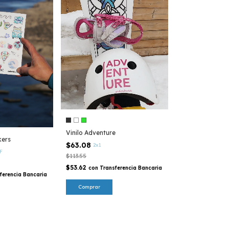
Vinilo Adventure
kers
$63.08
2x1
F
$113.55
$53.62
con
Transferencia Bancaria
ferencia Bancaria
Comprar