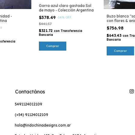
Gorra azul claro gastada Sol
de mayo - Colección Argentina
Buzo blanco "sa
nidad -
$378.49
-
14
%
OFF
con flores & ani
tina
$441.57
eco
$756.98
FF
$321.72
con
Transferencia
Bancaria
$643.43
con
Tra
Bancaria
nsferencia
Comprar
Contactános
5491124012109
(+54) 91124012109
hola@indochinadesigns.com.ar