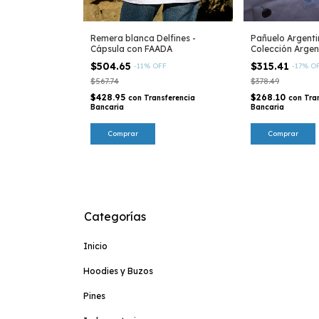
Remera blanca Delfines -
Pañuelo Argenti
Cápsula con FAADA
Colección Argen
$504.65
$315.41
-
11
%
OFF
-
17
%
O
$567.74
$378.49
$428.95
$268.10
con
Transferencia
con
Tra
Bancaria
Bancaria
Comprar
Categorías
Inicio
Hoodies y Buzos
Pines