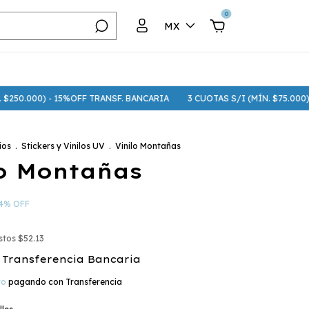
0
MX
000) - 15%OFF TRANSF. BANCARIA
3 CUOTAS S/I (MÍN. $75.000) - 6 CU
ios
.
Stickers y Vinilos UV
.
Vinilo Montañas
lo Montañas
4
%
OFF
estos
$52.13
Transferencia Bancaria
to
pagando con Transferencia