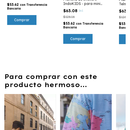
IndoKIDS - para mini
Telmo
$53.62
con
Transferencia
aventureros.
Bancaria
$63.08
$63.
2x1
$126.16
$126.1
$53.62
$53.6
con
Transferencia
Bancaria
Bancar
Para comprar con este
producto hermoso...