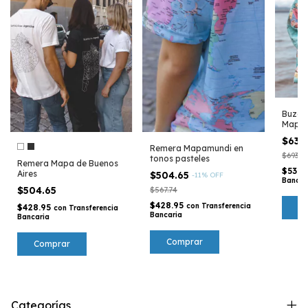
Buzo 
Mapam
pastel
$630
Remera Mapamundi en
$693.9
tonos pasteles
Remera Mapa de Buenos
$536.
Aires
$504.65
-
11
%
OFF
Bancar
$504.65
$567.74
$428.95
con
Transferencia
C
$428.95
con
Transferencia
Bancaria
Bancaria
Comprar
Comprar
Categorías