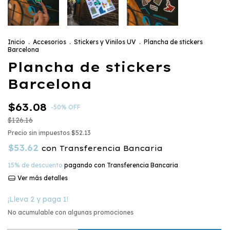
Inicio
.
Accesorios
.
Stickers y Vinilos UV
.
Plancha de stickers
Barcelona
Plancha de stickers
Barcelona
$63.08
-
50
%
OFF
$126.16
Precio sin impuestos
$52.13
$53.62
con
Transferencia Bancaria
15% de descuento
pagando con Transferencia Bancaria
Ver más detalles
¡Lleva 2 y paga 1!
No acumulable con algunas promociones