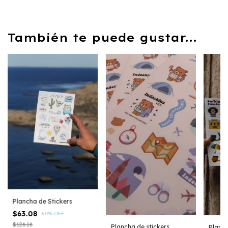
También te puede gustar...
Plancha de Stickers
$63.08
-
50
%
OFF
$126.16
Plancha de stickers
Planch