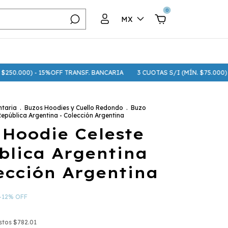
0
MX
 - 15%OFF TRANSF. BANCARIA
3 CUOTAS S/I (MÍN. $75.000) - 6 CUOTAS
taria
.
Buzos Hoodies y Cuello Redondo
.
Buzo
epública Argentina - Colección Argentina
 Hoodie Celeste
blica Argentina
ección Argentina
-
12
%
OFF
estos
$782.01