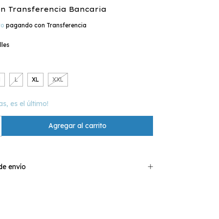
on
Transferencia Bancaria
to
pagando con Transferencia
lles
M
L
XL
XXL
as, es el último!
e envío