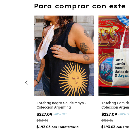
Para comprar con este 
scudo Nacional
Totebag negra Sol de Mayo -
Totebag Comidas
ntina
Colección Argentina
Colección Argen
$227.09
$227.09
-
28
%
OFF
-
28
%
O
$315.41
$315.41
nsferencia
$193.03
$193.03
con
Transferencia
con
Tra