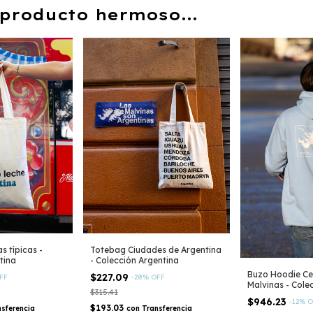
producto hermoso...
 típicas -
Totebag Ciudades de Argentina
tina
- Colección Argentina
Buzo Hoodie Cel
$227.09
FF
-
28
%
OFF
Malvinas - Cole
$315.41
$946.23
-
12
%
O
$193.03
nsferencia
con
Transferencia