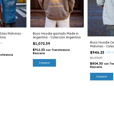
slas Malvinas -
Buzo Hoodie gastado Made in
tina
Argentina - Colección Argentina
Buzo Hoodie Cel
$1,072.39
FF
Malvinas - Cole
$911.53
con
Transferencia
$946.23
-
12
%
O
Bancaria
nsferencia
$1,072.39
Comprar
$804.30
con
Tra
Bancaria
Comprar