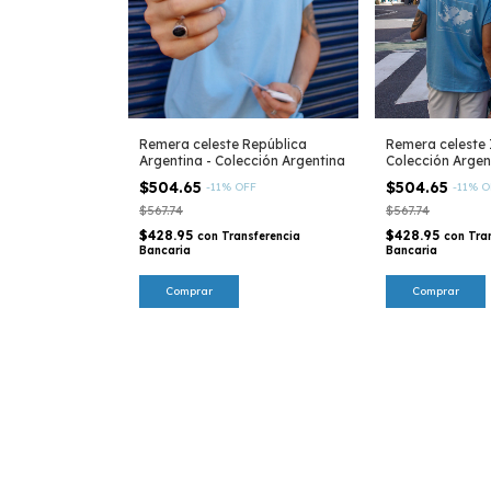
Remera celeste República
Remera celeste I
Argentina - Colección Argentina
Colección Argen
$504.65
$504.65
-
11
%
OFF
-
11
%
O
$567.74
$567.74
$428.95
$428.95
con
Transferencia
con
Tra
Bancaria
Bancaria
Comprar
Comprar