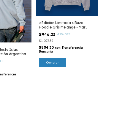
< Edición Limitada > Buzo
Hoodie Gris Melange - Mar
Argentino
$946.23
-
12
%
OFF
$1,072.39
$804.30
con
Transferencia
este Islas
Bancaria
cción Argentina
FF
Comprar
nsferencia