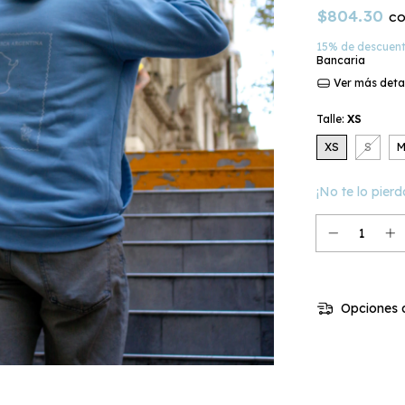
$804.30
c
15% de descuen
Bancaria
Ver más deta
Talle:
XS
XS
S
¡No te lo pierd
Opciones d