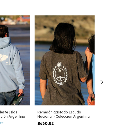
Camisa Indokid
Colección Arge
este Islas
Remerón gastado Escudo
$504.65
cción Argentina
Nacional - Colección Argentina
$428.95
con
Tra
$630.82
FF
Bancaria