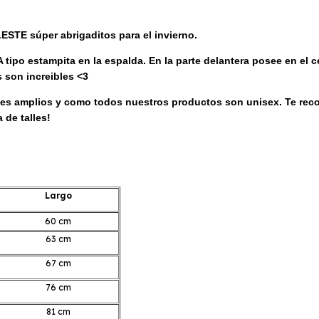
STE súper abrigaditos para el invierno.
tipo estampita en la espalda. En la
parte delantera posee en el c
es son increibles <3
talles amplios y como todos nuestros productos son unisex.
Te rec
 de talles!
Largo
60 cm
63 cm
67 cm
76 cm
81 cm