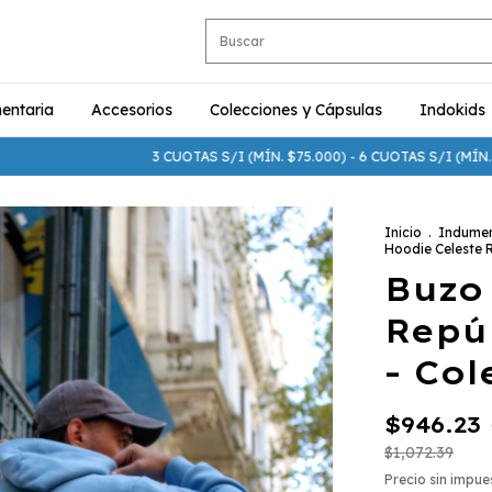
entaria
Accesorios
Colecciones y Cápsulas
Indokids
3 CUOTAS S/I (MÍN. $75.000) - 6 CUOTAS S/I (MÍN. $250.000)
Inicio
.
Indumen
Hoodie Celeste R
Buzo
Repú
- Col
$946.23
$1,072.39
Precio sin impu