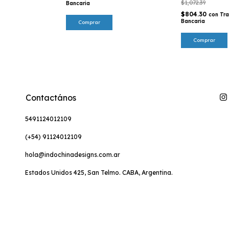
$1,072.39
Bancaria
$804.30
con
Tra
Bancaria
Comprar
Contactános
5491124012109
(+54) 91124012109
hola@indochinadesigns.com.ar
Estados Unidos 425, San Telmo. CABA, Argentina.