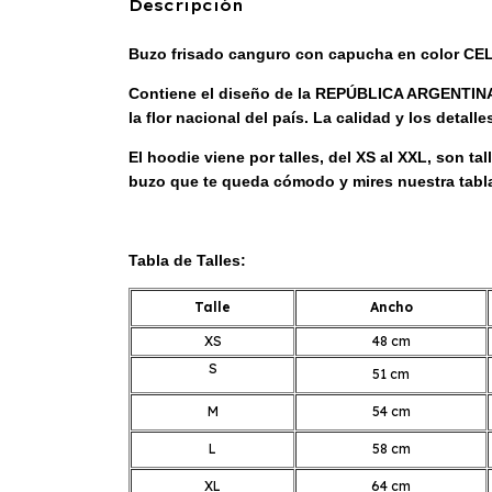
Descripción
Buzo frisado canguro con capucha en color CELE
Contiene el diseño de la REPÚBLICA ARGENTINA 
la flor nacional del país. La calidad y los detall
El hoodie viene por talles, del XS al XXL, son 
buzo que te queda cómodo y mires nuestra tabla
Tabla de Talles:
Talle
Ancho
XS
48 cm
S
51 cm
M
54 cm
L
58 cm
XL
64 cm