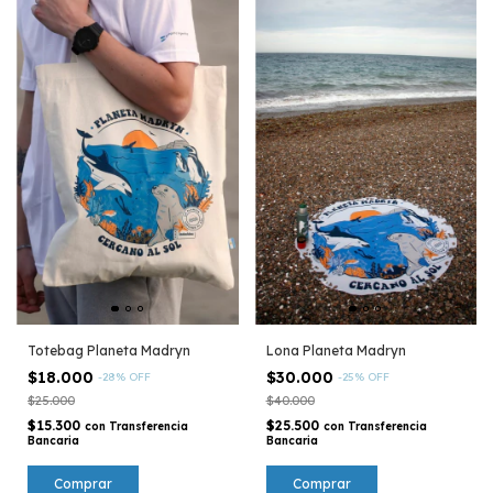
Totebag Planeta Madryn
Lona Planeta Madryn
$18.000
$30.000
-
28
%
OFF
-
25
%
OFF
$25.000
$40.000
$15.300
$25.500
con
Transferencia
con
Transferencia
Bancaria
Bancaria