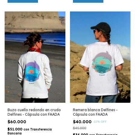
Remera blanca Delfines -
Buzo cuello redondo en crudo
Cápsula con FAADA
Delfines - Cápsula con FAADA
$40.000
$60.000
-
11
%
OFF
$45.000
$51.000
con
Transferencia
Bancaria
$34.000