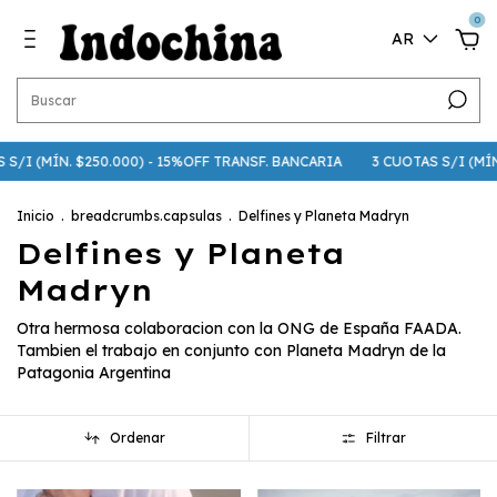
0
AR
 S/I (MÍN. $250.000) - 15%OFF TRANSF. BANCARIA
3 CUOTAS S/I (MÍN. 
Inicio
.
breadcrumbs.capsulas
.
Delfines y Planeta Madryn
Delfines y Planeta
Madryn
Otra hermosa colaboracion con la ONG de España FAADA.
Tambien el trabajo en conjunto con Planeta Madryn de la
Patagonia Argentina
Ordenar
Filtrar