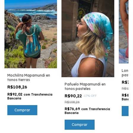
Lona 
pastel
Mochilita Mapamundi en
tonos tierras
R$72
Pañuelo Mapamundi en
R$108,26
R$126,
tonos pasteles
R$92,02
com
Transferencia
R$61
R$90,22
-
17
%
OFF
Bancaria
Bancar
R$108,26
R$76,69
com
Transferencia
Bancaria