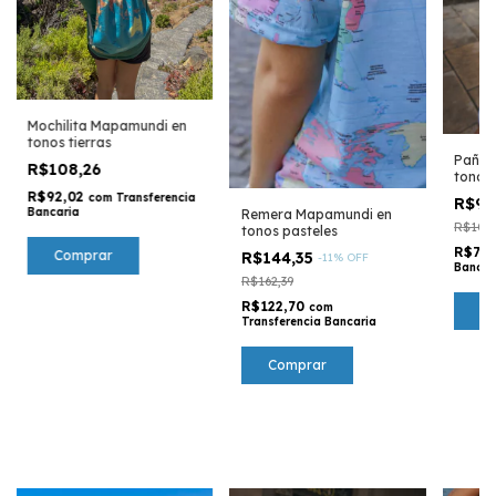
Mochilita Mapamundi en
tonos tierras
Pañue
R$108,26
tonos 
R$92,02
com
Transferencia
R$90
Bancaria
Remera Mapamundi en
R$108,
tonos pasteles
R$76
R$144,35
-
11
%
OFF
Bancar
R$162,39
R$122,70
com
Transferencia Bancaria
Comprar