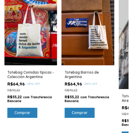
Totebag Comidas típicas -
Totebag Barrios de
Colección Argentina
Argentina
R$64,96
R$64,96
-
28
%
OFF
-
28
%
OFF
R$90,22
R$90,22
Tote B
R$55,22
R$55,22
com
Transferencia
com
Transferencia
Aires
Bancaria
Bancaria
R$64
R$90,2
R$55,
Bancar