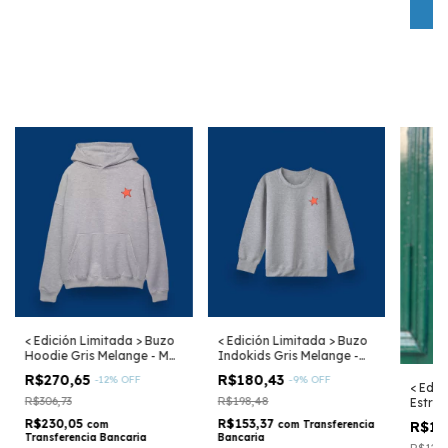
< Edición Limitada > Buzo
< Edición Limitada > Buzo
Hoodie Gris Melange - Mar
Indokids Gris Melange -
Argentino
Mar Argentino
R$270,65
R$180,43
-
12
%
OFF
-
9
%
OFF
< Edic
R$306,73
R$198,48
Estrel
Argen
R$230,05
R$153,37
com
com
Transferencia
R$10
Transferencia Bancaria
Bancaria
R$126,