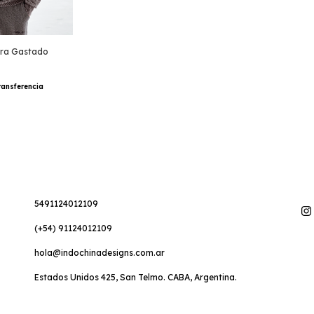
era Gastado
ransferencia
5491124012109
(+54) 91124012109
hola@indochinadesigns.com.ar
Estados Unidos 425, San Telmo. CABA, Argentina.