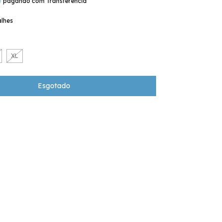
o
pagando com Transferencia
alhes
XL