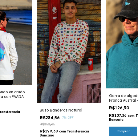
ondo en crudo
Gorra de algod
ula con FAADA
Franca Austral 
R$126,30
Buzo Banderas Natural
ransferencia
R$107,36
com
T
R$234,56
-
7
%
OFF
Bancaria
R$252,61
R$199,38
Comprar
com
Transferencia
Bancaria