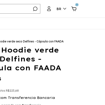
0
BR
odie verde seco Delfines - Cápsula con FAADA
 Hoodie verde
Delfines -
ula con FAADA
5
stos
R$223,68
com
Transferencia Bancaria