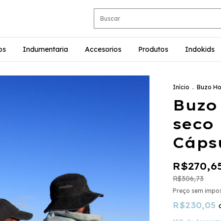
os
Indumentaria
Accesorios
Produtos
Indokids
Início
.
Buzo Ho
Buzo
seco 
Cáps
R$270,6
R$306,73
Preço sem impo
R$230,05