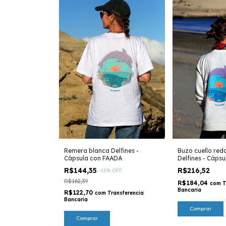
Remera blanca Delfines -
Buzo cuello red
Cápsula con FAADA
Delfines - Cáps
R$144,35
R$216,52
-
11
%
OFF
R$162,39
R$184,04
com
T
Bancaria
R$122,70
com
Transferencia
Bancaria
Comprar
Comprar