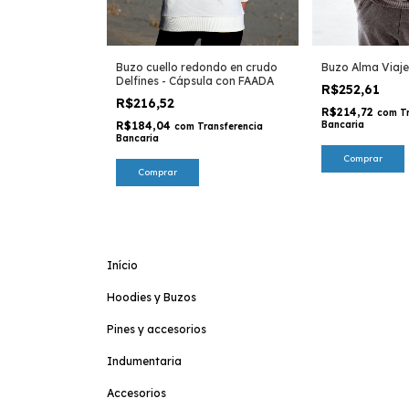
Buzo Alma Viaj
Buzo cuello redondo en crudo
Delfines - Cápsula con FAADA
R$252,61
R$216,52
R$214,72
com
T
Bancaria
R$184,04
com
Transferencia
Bancaria
Comprar
Comprar
Início
Hoodies y Buzos
Pines y accesorios
Indumentaria
Accesorios