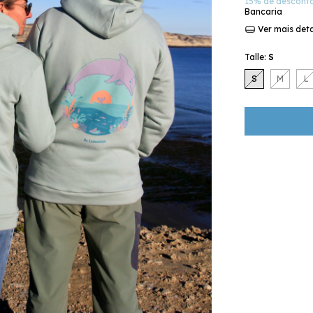
15% de descont
Bancaria
Ver mais det
Talle:
S
S
M
L