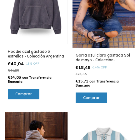
Hoodie azul gastado 3
Gorra azul claro gastada Sol
estrellas - Colección Argentina
de mayo - Colección
€40,04
-
13
%
OFF
Argentina
€18,48
-
14
%
OFF
€46,20
€21,56
€34,03
con
Transferencia
€15,71
con
Transferencia
Bancaria
Bancaria
Comprar