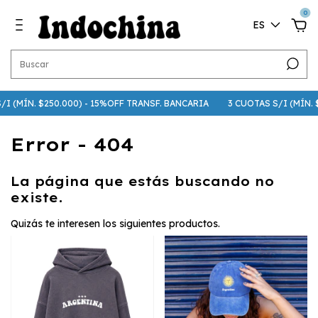
0
ES
/I (MÍN. $250.000) - 15%OFF TRANSF. BANCARIA
3 CUOTAS S/I (MÍN. $
Error - 404
La página que estás buscando no
existe.
Quizás te interesen los siguientes productos.