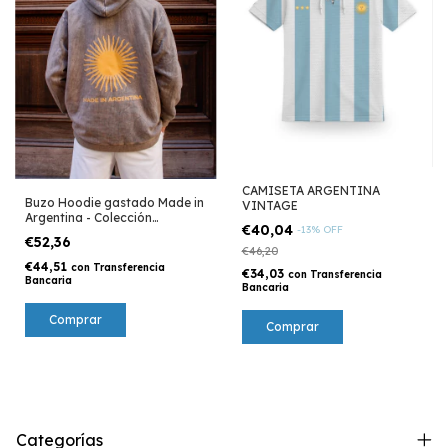
CAMISETA ARGENTINA
Buzo Hoodie gastado Made in
VINTAGE
Argentina - Colección
€40,04
-
13
%
OFF
Argentina
€52,36
€46,20
€44,51
con
Transferencia
€34,03
con
Transferencia
Bancaria
Bancaria
Comprar
Comprar
Categorías