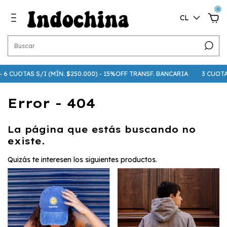
0
CL
- 6 CUOTAS S/I (MÍN. $250.000) - 15%OFF TRANSF. BANCARIA
3 CUOTAS 
Error - 404
La página que estás buscando no
existe.
Quizás te interesen los siguientes productos.