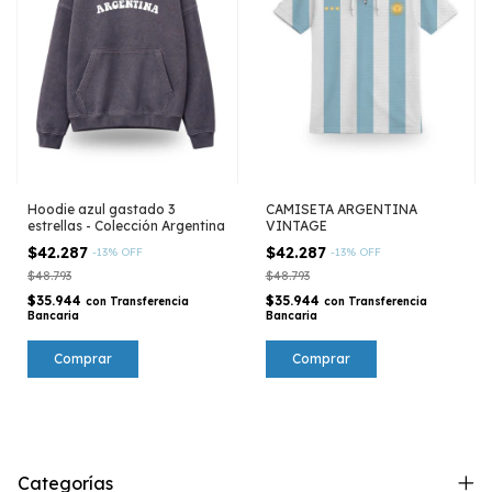
Hoodie azul gastado 3
CAMISETA ARGENTINA
estrellas - Colección Argentina
VINTAGE
$42.287
$42.287
-
13
%
OFF
-
13
%
OFF
$48.793
$48.793
$35.944
$35.944
con
Transferencia
con
Transferencia
Bancaria
Bancaria
Comprar
Comprar
Categorías