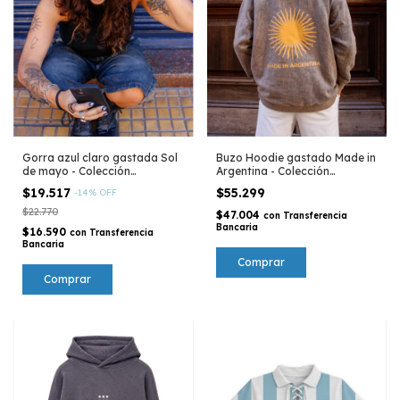
Gorra azul claro gastada Sol
Buzo Hoodie gastado Made in
de mayo - Colección
Argentina - Colección
Argentina
Argentina
$19.517
$55.299
-
14
%
OFF
$22.770
$47.004
con
Transferencia
Bancaria
$16.590
con
Transferencia
Bancaria
Comprar