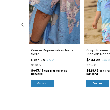
 Sol de Mayo -
Camisa Mapamundi en tonos
Conjunto remerit
tina
tierra
Indokids Mapam
pasteles
FF
$756.98
$504.65
-
8
%
OFF
-
33
%
O
$820.06
$756.98
sferencia
$643.43
$428.95
con
Transferencia
con
Tra
Bancaria
Bancaria
Comprar
Comprar