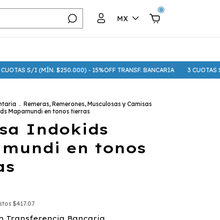
0
MX
I (MÍN. $250.000) - 15%OFF TRANSF. BANCARIA
3 CUOTAS S/I (MÍN. $75
taria
.
Remeras, Remerones, Musculosas y Camisas
ds Mapamundi en tonos tierras
sa Indokids
mundi en tonos
as
estos
$417.07
n
Transferencia Bancaria