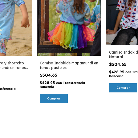
Camisa Indokid
Natural
a y shortcito
Camisa Indokids Mapamundi en
$504.65
undi en tonos
tonos pasteles
$428.95
con
Tra
$504.65
FF
Bancaria
$428.95
con
Transferencia
Bancaria
Comprar
nsferencia
Comprar