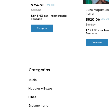
$756.98
-
8
%
OFF
F
Buzo Mapamundi
$820.06
tierra
$643.43
con
Transferencia
sferencia
$820.06
Bancaria
-
7
%
O
$883.14
Comprar
$697.05
con
Tra
Bancaria
Comprar
Categorías
Inicio
Hoodies y Buzos
Pines
Indumentaria