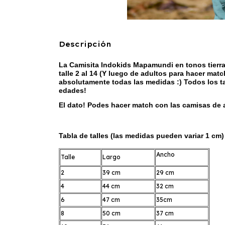
Descripción
La Camisita Indokids Mapamundi en tonos tierra
talle 2 al 14 (Y luego de adultos para hacer mat
absolutamente todas las medidas :) Todos los ta
edades!
El dato! Podes hacer match con las camisas de 
Tabla de talles (las medidas pueden variar 1 cm)
Ancho
Talle
Largo
2
39 cm
29 cm
4
44 cm
32 cm
6
47 cm
35cm
8
50 cm
37 cm