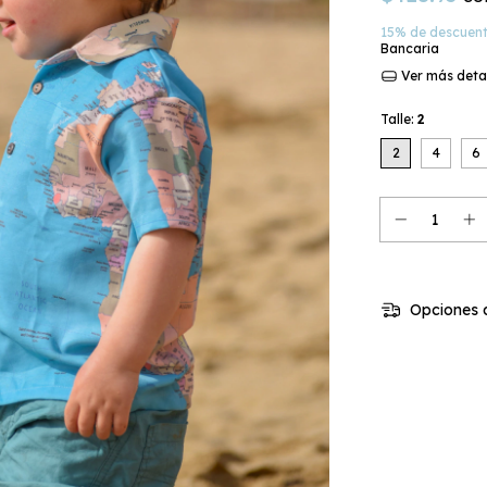
15% de descuen
Bancaria
Ver más deta
Talle:
2
2
4
6
Opciones d