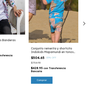
s Banderas
Camisa Indokid
Colección Arge
Conjunto remerita y shortcito
$504.65
Indokids Mapamundi en tonos
$428.95
tierras
nsferencia
con
Tra
$504.65
-
33
%
OFF
Bancaria
$756.98
Comprar
$428.95
con
Transferencia
Bancaria
Comprar