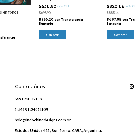
$630.82
$820.06
-
9
%
OFF
-
7
%
O
 en tonos
$693.90
$883.14
$536.20
$697.05
con
Transferencia
con
Tra
Bancaria
Bancaria
FF
Comprar
Comprar
nsferencia
Contactános
5491124012109
(+54) 91124012109
hola@indochinadesigns.com.ar
Estados Unidos 425, San Telmo. CABA, Argentina.