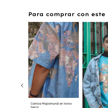
Para comprar con este 
Camisa Mapamundi en tonos
di en tonos
tierra