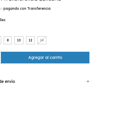
to
pagando con Transferencia
lles
8
10
12
14
e envío