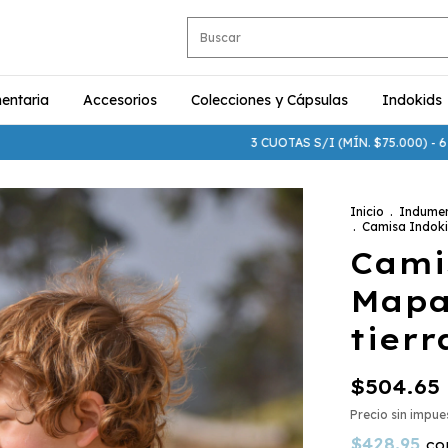
entaria
Accesorios
Colecciones y Cápsulas
Indokids
3 CUOTAS S/I (MÍN. $75.000) - 6 CUOTAS S/
Inicio
.
Indumen
.
Camisa Indoki
Cami
Mapa
tierr
$504.65
Precio sin impu
$428.95
co