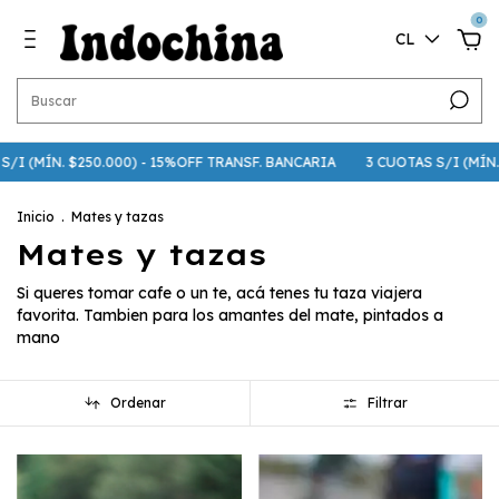
0
CL
/I (MÍN. $250.000) - 15%OFF TRANSF. BANCARIA
3 CUOTAS S/I (MÍN. $
Inicio
.
Mates y tazas
Mates y tazas
Si queres tomar cafe o un te, acá tenes tu taza viajera
favorita. Tambien para los amantes del mate, pintados a
mano
Ordenar
Filtrar