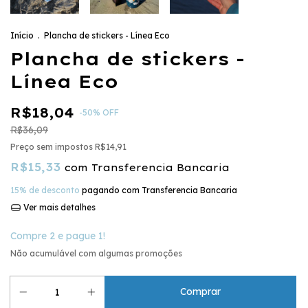
Início
.
Plancha de stickers - Línea Eco
Plancha de stickers -
Línea Eco
R$18,04
-
50
%
OFF
R$36,09
Preço sem impostos
R$14,91
R$15,33
com
Transferencia Bancaria
15% de desconto
pagando com Transferencia Bancaria
Ver mais detalhes
Compre 2 e pague 1!
Não acumulável com algumas promoções