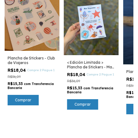
Plancha de Stickers - Club
< Edición Limitada >
de Viajeros
Plancha de Stickers - Mar
R$18,04
Compre 2 Pague 1
Planch
Argentino
R$18,04
Compre 2 Pague 1
R$36,09
R$18
R$36,09
R$15,33
com
Transferencia
R$36,0
R$15,33
Bancaria
com
Transferencia
R$15,
Bancaria
Bancar