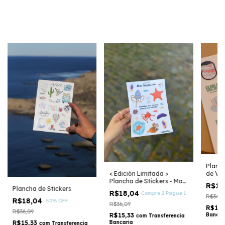
Planch
< Edición Limitada >
de Via
Plancha de Stickers - Mar
R$18
Plancha de Stickers
Argentino
R$18,04
Compre 2 Pague 1
R$36,0
R$18,04
-
50
%
OFF
R$36,09
R$15,
R$36,09
R$15,33
Bancar
com
Transferencia
R$15,33
Bancaria
com
Transferencia